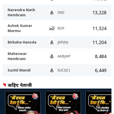
Narendra Nath
13,228
IND
Hembram
Ashok Kumar
11,324
BSP
Murmu
11,204
Birbaha Hansda
JKP(N)
Maheswar
8,484
AKBJHP
Hembram
6,449
Sushil Mandi
SUCI(C)
कहिए नेताजी