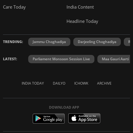
Care Today
India Content
Headline Today
TRENDING:
Jammu Choghadiya
Darjeeling Choghadiya
Ra
LATEST:
Parliament Monsoon Session Live
Maa Gauri Aarti
INDIA TODAY
DAILYO
ICHOWK
ARCHIVE
DOWNLOAD APP