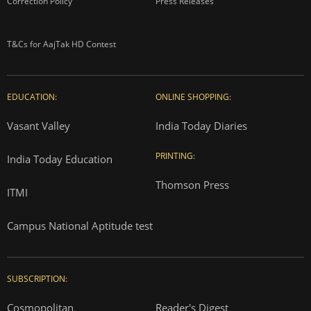
Correction Policy
Press Releases
T&Cs for AajTak HD Contest
EDUCATION:
ONLINE SHOPPING:
Vasant Valley
India Today Diaries
PRINTING:
India Today Education
Thomson Press
ITMI
Campus National Aptitude test
SUBSCRIPTION:
Cosmopolitan
Reader's Digest