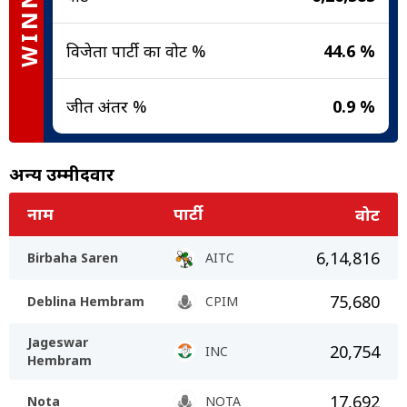
WINNER
विजेता पार्टी का वोट %
44.6 %
जीत अंतर %
0.9 %
अन्य उम्मीदवार
नाम
पार्टी
वोट
6,14,816
Birbaha Saren
AITC
75,680
Deblina Hembram
CPIM
Jageswar
20,754
INC
Hembram
17,692
Nota
NOTA