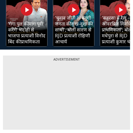
'चुनाव जीती तो बनूंगी
'सहरसा में रेल
‘गंगा पुल की मांग पूरी
जनता की सुख-दुख की
ओवरब्रिज निर्माण 
करेंगे’ भदोही से
साथी', बोलीं सारण से
प्राथमिकता', बोले
भाजपा प्रत्याशी विनोद
RJD प्रत्याशी रोहिणी
मधेपुरा से RJD
बिंद की प्राथमिकता
आचार्य
प्रत्याशी कुमार चंद्
ADVERTISEMENT