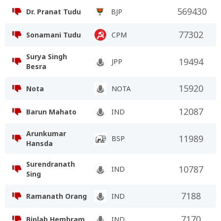
569430
Dr. Pranat Tudu
BJP
77302
Sonamani Tudu
CPM
Surya Singh
19494
JPP
Besra
15920
Nota
NOTA
12087
Barun Mahato
IND
Arunkumar
11989
BSP
Hansda
Surendranath
10787
IND
Sing
7188
Ramanath Orang
IND
7170
Biplab Hembram
IND