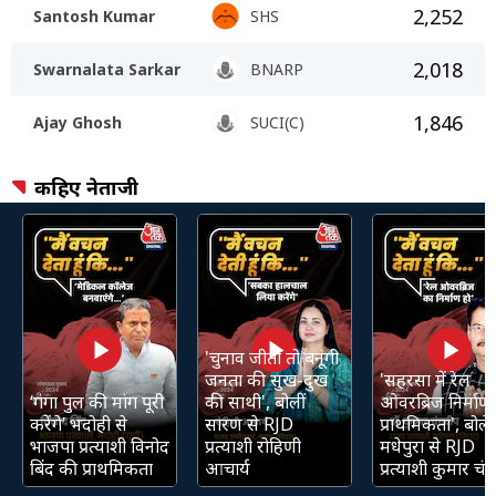
2,252
Santosh Kumar
SHS
2,018
Swarnalata Sarkar
BNARP
1,846
Ajay Ghosh
SUCI(C)
कहिए नेताजी
'चुनाव जीती तो बनूंगी
जनता की सुख-दुख
'सहरसा में रेल
‘गंगा पुल की मांग पूरी
की साथी', बोलीं
ओवरब्रिज निर्माण 
करेंगे’ भदोही से
सारण से RJD
प्राथमिकता', बोले
भाजपा प्रत्याशी विनोद
प्रत्याशी रोहिणी
मधेपुरा से RJD
बिंद की प्राथमिकता
आचार्य
प्रत्याशी कुमार चंद्