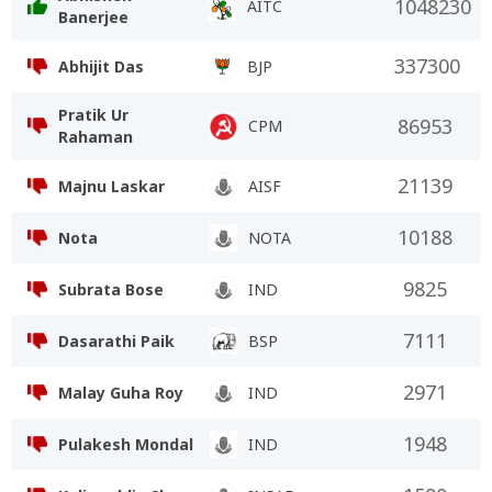
1048230
AITC
Banerjee
337300
Abhijit Das
BJP
Pratik Ur
86953
CPM
Rahaman
21139
Majnu Laskar
AISF
10188
Nota
NOTA
9825
Subrata Bose
IND
7111
Dasarathi Paik
BSP
2971
Malay Guha Roy
IND
1948
Pulakesh Mondal
IND