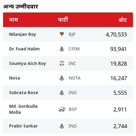
अन्य उम्मीदवार
नाम
पार्टी
वोट
4,70,533
Nilanjan Roy
BJP
93,941
Dr. Fuad Halim
CPIM
19,828
Soumya Aich Roy
INC
16,247
Nota
NOTA
5,555
Subrata Bose
IND
Md. Goribulla
2,911
BSP
Molla
2,744
Prabir Sarkar
IND