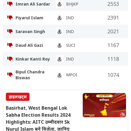
2553
Imran Ali Sardar
BHJKP
2391
Piyarul Islam
IND
2021
Saravan Singh
IND
1167
Daud Ali Gazi
SUCI
1118
Kinkar Kanti Roy
IND
Bipul Chandra
1074
MPOI
Biswas
हाइलाइट्स
Basirhat, West Bengal Lok
Sabha Election Results 2024
Highlights: AITC उम्मीदवार Sk
Nurul Islam बने विजेता, जानिए