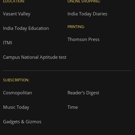
EDUCATION:
ONLINE SHOPPING:
Vasant Valley
India Today Diaries
PRINTING:
India Today Education
Thomson Press
ITMI
Campus National Aptitude test
SUBSCRIPTION:
Cosmopolitan
Reader's Digest
Music Today
Time
Gadgets & Gizmos