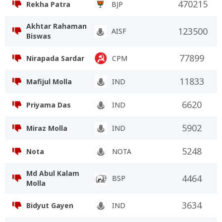
470215
Rekha Patra
BJP
Akhtar Rahaman
123500
AISF
Biswas
77899
Nirapada Sardar
CPM
11833
Mafijul Molla
IND
6620
Priyama Das
IND
5902
Miraz Molla
IND
5248
Nota
NOTA
Md Abul Kalam
4464
BSP
Molla
3634
Bidyut Gayen
IND