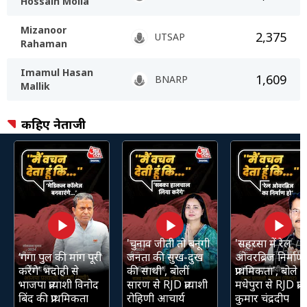
Hossain Molla
Mizanoor
2,375
UTSAP
Rahaman
Imamul Hasan
1,609
BNARP
Mallik
कहिए नेताजी
'चुनाव जीती तो बनूंगी
'सहरसा में रेल
‘गंगा पुल की मांग पूरी
जनता की सुख-दुख
ओवरब्रिज निर्माण 
करेंगे’ भदोही से
की साथी', बोलीं
प्राथमिकता', बोले
भाजपा प्रत्याशी विनोद
सारण से RJD प्रत्याशी
मधेपुरा से RJD प्रत्
बिंद की प्राथमिकता
रोहिणी आचार्य
कुमार चंद्रदीप