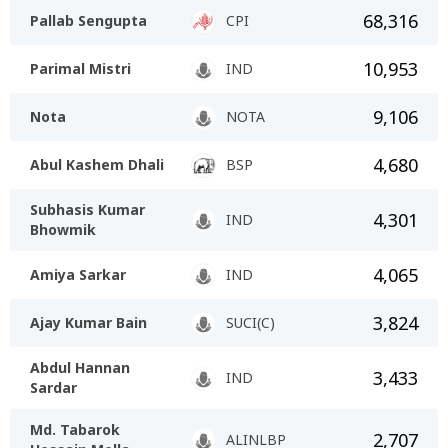
68,316
Pallab Sengupta
CPI
10,953
Parimal Mistri
IND
9,106
Nota
NOTA
4,680
Abul Kashem Dhali
BSP
Subhasis Kumar
4,301
IND
Bhowmik
4,065
Amiya Sarkar
IND
3,824
Ajay Kumar Bain
SUCI(C)
Abdul Hannan
3,433
IND
Sardar
Md. Tabarok
2,707
ALINLBP