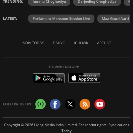
TRENDING:
Jammu Choghadiya
Darjeeling Choghadiya
Ra
LATEST:
Parliament Monsoon Session Live
Maa Gauri Aarti
INDIA TODAY
DAILYO
ICHOWK
ARCHIVE
DOWNLOAD APP
FOLLOW US ON
Copyright © 2026 Living Media India Limited. For reprint rights:
Syndications
Today