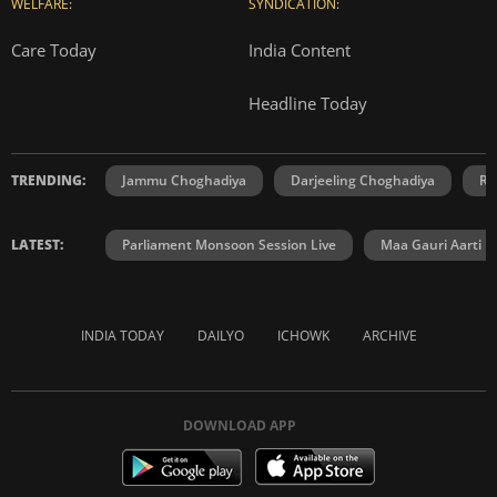
WELFARE:
SYNDICATION:
Care Today
India Content
Headline Today
TRENDING:
Jammu Choghadiya
Darjeeling Choghadiya
Ra
LATEST:
Parliament Monsoon Session Live
Maa Gauri Aarti
INDIA TODAY
DAILYO
ICHOWK
ARCHIVE
DOWNLOAD APP