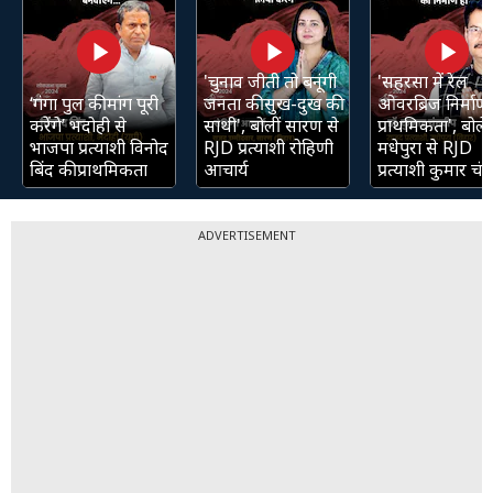
'चुनाव जीती तो बनूंगी
'सहरसा में रेल
‘गंगा पुल की मांग पूरी
जनता की सुख-दुख की
ओवरब्रिज निर्माण 
करेंगे’ भदोही से
साथी', बोलीं सारण से
प्राथमिकता', बोले
भाजपा प्रत्याशी विनोद
RJD प्रत्याशी रोहिणी
मधेपुरा से RJD
बिंद की प्राथमिकता
आचार्य
प्रत्याशी कुमार चंद्
ADVERTISEMENT