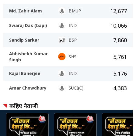
12,677
Md. Zahir Alam
BMUP
10,066
Swaraj Das (bapi)
IND
7,860
Sandip Sarkar
BSP
Abhishekh Kumar
5,761
SHS
Singh
5,176
Kajal Banerjee
IND
4,383
Amar Chowdhury
SUCI(C)
कहिए नेताजी