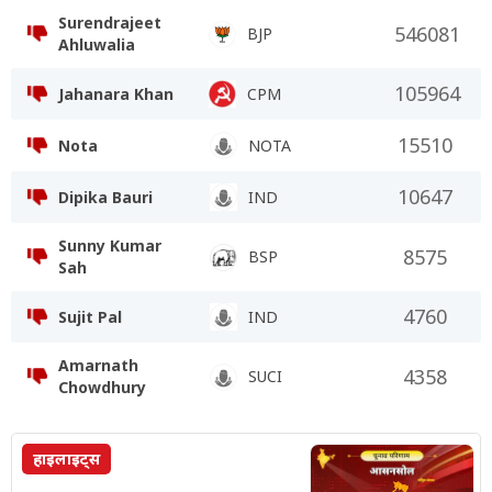
Surendrajeet
546081
BJP
Ahluwalia
105964
Jahanara Khan
CPM
15510
Nota
NOTA
10647
Dipika Bauri
IND
Sunny Kumar
8575
BSP
Sah
4760
Sujit Pal
IND
Amarnath
4358
SUCI
Chowdhury
हाइलाइट्स