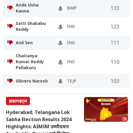
Ande Usha
133
BMP
Kanna
Satti Shababu
123
IND
Reddy
111
Anil Sen
IND
Chaitanya
110
Kumar Reddy
IND
Pellakuru
103
Siliveru Naresh
TEJP
हाइलाइट्स
Hyderabad, Telangana Lok
Sabha Election Results 2024
Highlights: AIMIM उम्मीदवार