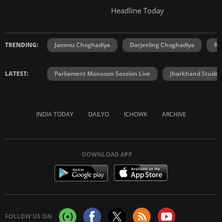
Headline Today
TRENDING:
Jammu Choghadiya
Darjeeling Choghadiya
Ra
LATEST:
Parliament Monsoon Session Live
Jharkhand Student
INDIA TODAY
DAILYO
ICHOWK
ARCHIVE
DOWNLOAD APP
FOLLOW US ON