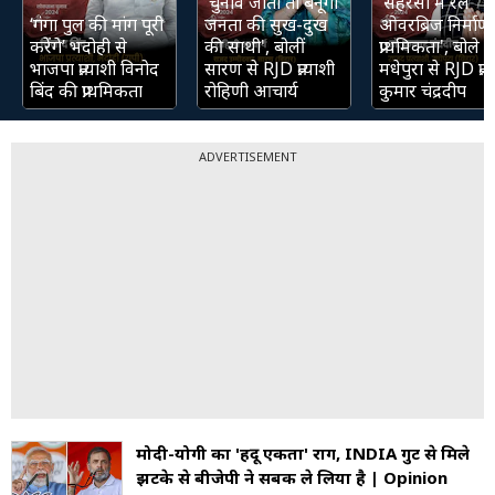
'चुनाव जीती तो बनूंगी
'सहरसा में रेल
‘गंगा पुल की मांग पूरी
जनता की सुख-दुख
ओवरब्रिज निर्माण 
करेंगे’ भदोही से
की साथी', बोलीं
प्राथमिकता', बोले
भाजपा प्रत्याशी विनोद
सारण से RJD प्रत्याशी
मधेपुरा से RJD प्रत्
बिंद की प्राथमिकता
रोहिणी आचार्य
कुमार चंद्रदीप
ADVERTISEMENT
मोदी-योगी का 'हिंदू एकता' राग, INDIA गुट से मिले
झटके से बीजेपी ने सबक ले लिया है | Opinion