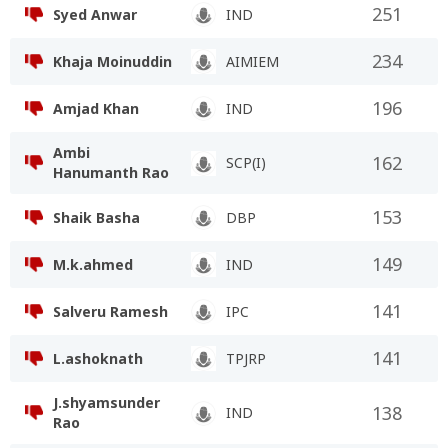
251
Syed Anwar
IND
234
Khaja Moinuddin
AIMIEM
196
Amjad Khan
IND
Ambi
162
SCP(I)
Hanumanth Rao
153
Shaik Basha
DBP
149
M.k.ahmed
IND
141
Salveru Ramesh
IPC
141
L.ashoknath
TPJRP
J.shyamsunder
138
IND
Rao