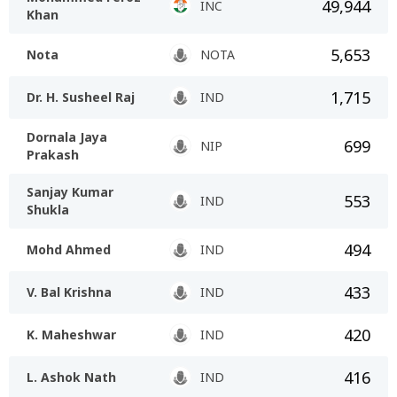
49,944
INC
Khan
5,653
Nota
NOTA
1,715
Dr. H. Susheel Raj
IND
Dornala Jaya
699
NIP
Prakash
Sanjay Kumar
553
IND
Shukla
494
Mohd Ahmed
IND
433
V. Bal Krishna
IND
420
K. Maheshwar
IND
416
L. Ashok Nath
IND