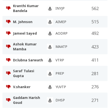
Kranthi Kumar
562
INYJP
Bandela
515
M. Johnson
AIMEP
492
Jameel Sayed
AODRP
Ashok Kumar
423
MAATP
Mamba
411
Dr.lubna Sarwath
VTRP
Saraf Tulasi
281
PREP
Gupta
276
V.shanker
YUVTP
Gaddam Harish
271
DHSP
Goud