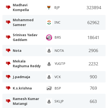
Madhavi
323894
BJP
Kompella
Mohammed
62962
INC
Sameer
Srinivas Yadav
18641
BRS
Gaddam
2906
Nota
NOTA
Mekala
2232
YUGTP
Raghuma Reddy
900
J.padmaja
VCK
769
K.s.krishna
BSP
Ramesh Kumar
663
SKLJP
Matangi