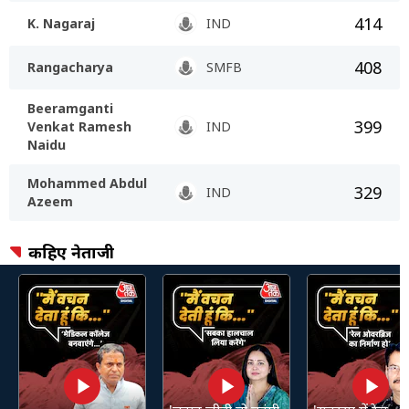
414
K. Nagaraj
IND
408
Rangacharya
SMFB
Beeramganti
399
Venkat Ramesh
IND
Naidu
Mohammed Abdul
329
IND
Azeem
कहिए नेताजी