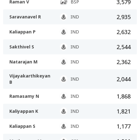
3,579
Raman V
BSP
2,935
Saravanavel R
IND
2,632
Kaliappan P
IND
2,544
Sakthivel S
IND
2,362
Natarajan M
IND
Vijayakarthikeyan
2,044
IND
B
1,868
Ramasamy N
IND
1,821
Kaliyappan K
IND
1,177
Kaliappan S
IND