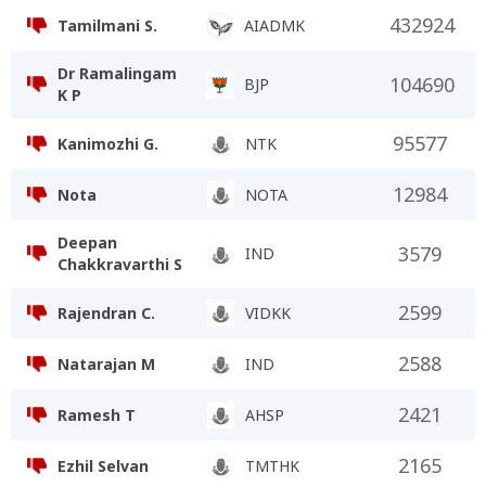
432924
Tamilmani S.
AIADMK
Dr Ramalingam
104690
BJP
K P
95577
Kanimozhi G.
NTK
12984
Nota
NOTA
Deepan
3579
IND
Chakkravarthi S
2599
Rajendran C.
VIDKK
2588
Natarajan M
IND
2421
Ramesh T
AHSP
2165
Ezhil Selvan
TMTHK