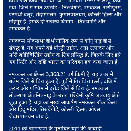
विभाजित किया गया था, जो 1 जनवरी 1997 से लागू किया
गया. जिले में सात उपखंड - तिरुचेंगोडे, नमक्कल, रासीपुरम,
परमथी वेलूर, सेंदामंगलम, कुमारपालयम, कोल्ली हिल्स और
मोहनूर हैं. इसके दो राजस्व विभाग - तिरुचेंगोडे और
नमक्कल है.
नमक्कल लोकसभा क्षेत्र भौगोलिक रूप से कोंगु नाडु क्षेत्र से
संबद्ध है. यह अपने बड़े पोल्ट्री उद्योग, अंडा उत्पादन और
लॉरी बॉडीबिल्डिंग उद्योग के लिए प्रसिद्ध है, जिसके लिए इसे
‘एग सिटी’ और ‘दक्षिण भारत का परिवहन हब’ कहा जाता है.
नमक्कल का क्षेत्रफल 3,368.21 वर्ग किमी है. यह उत्तर में
सलेम जिले से घिरा हुआ है, पूर्व में तिरुचिरापल्ली, दक्षिण में
करूर और पश्चिम में इरोड जिले से घिरा है. नमक्कल
लोकसभा क्षेत्र तमिलनाडु के उत्तर पश्चिमी कृषि जलवायु क्षेत्र से
जुड़ा हुआ है. यहां का मुख्य आकर्षण नमक्कल रॉक किला
और हिंदू मंदिर, तिरुचेंगोडे, कोल्ली हिल्स, ओएल
जेदारपालयम बांध है.
2011 की जनगणना के मुताबित यहां की आबादी