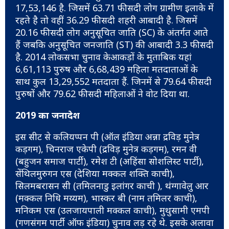
17,53,146 है. जिसमें 63.71 फीसदी लोग ग्रामीण इलाके में
रहते है तो वहीं 36.29 फीसदी शहरी आबादी है. जिसमें
20.16 फीसदी लोग अनुसूचित जाति (SC) के अंतर्गत आते
हैं जबकि अनुसूचित जनजाति (ST) की आबादी 3.3 फीसदी
है. 2014 लोकसभा चुनाव केआकड़ों के मुताबिक यहां
6,61,113 पुरुष और 6,68,439 महिला मतदाताओं के
साथ कुल 13,29,552 मतदाता हैं. जिनमें से 79.64 फीसदी
पुरुषों और 79.62 फीसदी महिलाओं ने वोट दिया था.
2019 का जनादेश
इस सीट से कलियप्पन पी (ऑल इंडिया अन्ना द्रविड़ मुनेत्र
कड़गम), चिनराज एकेपी (द्रविड़ मुनेत्र कड़गम), रमन वी
(बहुजन समाज पार्टी), रमेश टी (अहिंसा सोशलिस्ट पार्टी),
सेंथिलमुरुगन एस (देशिया मक्कल शक्ति काची),
सिलमबरासन सी (तमिलनाडु इलांगर काची ), थंग्गावेलु आर
(मक्कल निधि मय्यम), भास्कर बी (नाम तमिलर काची),
मनिकम एस (उलजायपाली मक्कल काची), मुथुसामी एमपी
(गणसंगम पार्टी ऑफ इंडिया) चुनाव लड़ रहे थे. इसके अलावा