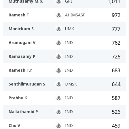
1,011
Muthusamy M.p.
GPI
972
Ramesh T
AHIMSASP
777
Manickam S
UMK
762
Arumugam V
IND
726
Ramasamy P
IND
683
Ramesh T.r
IND
644
Senthilmurugan S
DMSK
587
Prabhu K
IND
526
Nallathambi P
IND
459
Cho V
IND