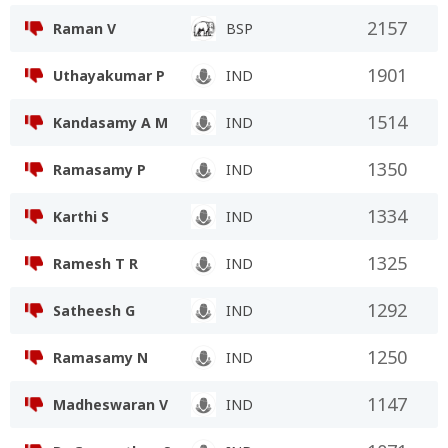
2157
Raman V
BSP
1901
Uthayakumar P
IND
1514
Kandasamy A M
IND
1350
Ramasamy P
IND
1334
Karthi S
IND
1325
Ramesh T R
IND
1292
Satheesh G
IND
1250
Ramasamy N
IND
1147
Madheswaran V
IND