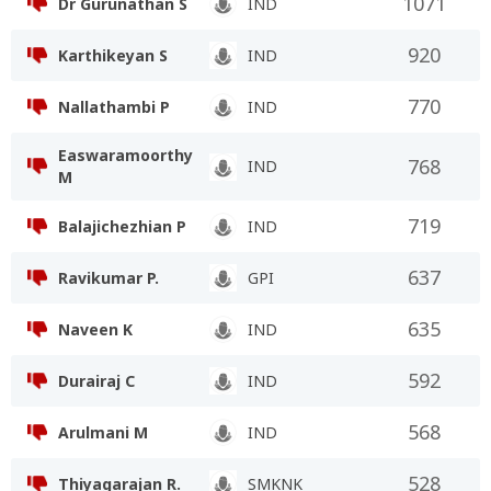
1071
Dr Gurunathan S
IND
920
Karthikeyan S
IND
770
Nallathambi P
IND
Easwaramoorthy
768
IND
M
719
Balajichezhian P
IND
637
Ravikumar P.
GPI
635
Naveen K
IND
592
Durairaj C
IND
568
Arulmani M
IND
528
Thiyagarajan R.
SMKNK