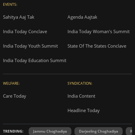
EVENTS:
Sahitya Aaj Tak
Agenda Aajtak
India Today Conclave
India Today Woman's Summit
India Today Youth Summit
State Of The States Conclave
India Today Education Summit
WELFARE:
SYNDICATION:
Care Today
India Content
Headline Today
TRENDING:
Jammu Choghadiya
Darjeeling Choghadiya
Ra