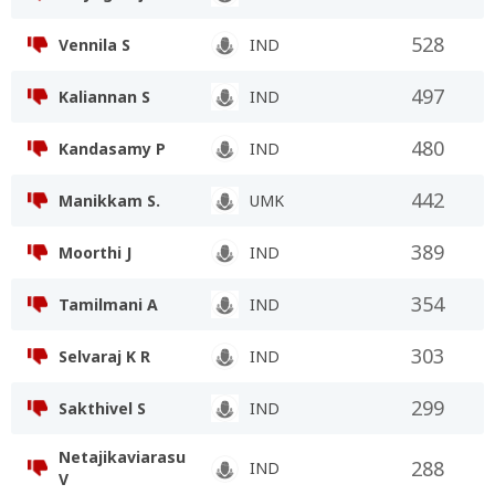
528
Vennila S
IND
497
Kaliannan S
IND
480
Kandasamy P
IND
442
Manikkam S.
UMK
389
Moorthi J
IND
354
Tamilmani A
IND
303
Selvaraj K R
IND
299
Sakthivel S
IND
Netajikaviarasu
288
IND
V