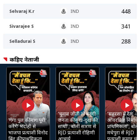
448
Selvaraj K.r
IND
341
Sivarajee S
IND
288
Selladurai S
IND
कहिए नेताजी
'चुनाव जीती तो बनूंगी
'सहरसा में रेल
‘गंगा पुल की मांग पूरी
जनता की सुख-दुख की
ओवरब्रिज निर्माण 
करेंगे’ भदोही से
साथी', बोलीं सारण से
प्राथमिकता', बोले
भाजपा प्रत्याशी विनोद
RJD प्रत्याशी रोहिणी
मधेपुरा से RJD
बिंद की प्राथमिकता
आचार्य
प्रत्याशी कुमार चंद्