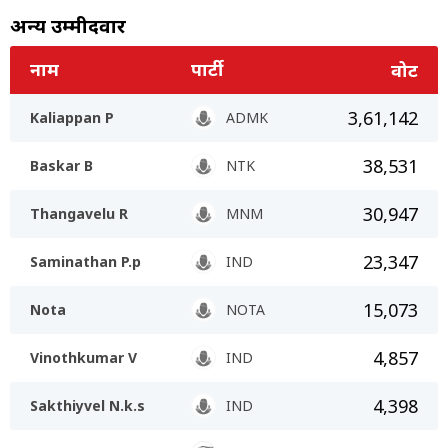
अन्य उम्मीदवार
नाम
पार्टी
वोट
3,61,142
Kaliappan P
ADMK
38,531
Baskar B
NTK
30,947
Thangavelu R
MNM
23,347
Saminathan P.p
IND
15,073
Nota
NOTA
4,857
Vinothkumar V
IND
4,398
Sakthiyvel N.k.s
IND