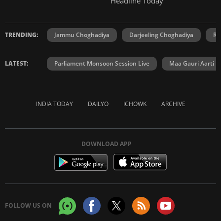
Headline Today
TRENDING:
Jammu Choghadiya
Darjeeling Choghadiya
Ra
LATEST:
Parliament Monsoon Session Live
Maa Gauri Aarti
INDIA TODAY
DAILYO
ICHOWK
ARCHIVE
DOWNLOAD APP
FOLLOW US ON