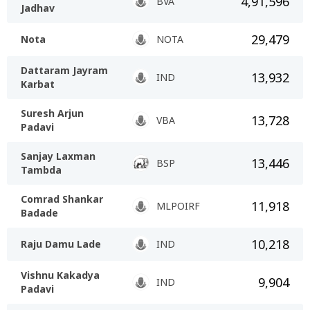
4,91,596
BVA
Jadhav
29,479
Nota
NOTA
Dattaram Jayram
13,932
IND
Karbat
Suresh Arjun
13,728
VBA
Padavi
Sanjay Laxman
13,446
BSP
Tambda
Comrad Shankar
11,918
MLPOIRF
Badade
10,218
Raju Damu Lade
IND
Vishnu Kakadya
9,904
IND
Padavi