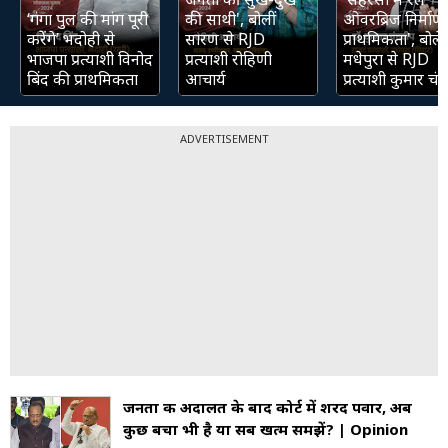
‘गंगा पुल की मांग पूरी
की साथी', बोलीं
ओवरब्रिज निर्माण 
करेंगे’ भदोही से
सारण से RJD
प्राथमिकता', बोले
भाजपा प्रत्याशी विनोद
प्रत्याशी रोहिणी
मधेपुरा से RJD
बिंद की प्राथमिकता
आचार्य
प्रत्याशी कुमार चंद्
ADVERTISEMENT
जनता की अदालत के बाद कोर्ट में शरद पवार, अब
कुछ बचा भी है या सब खत्‍म समझें? | Opinion