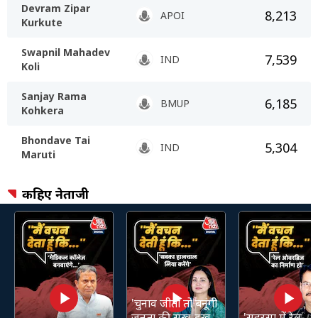
Devram Zipar
8,213
APOI
Kurkute
Swapnil Mahadev
7,539
IND
Koli
Sanjay Rama
6,185
BMUP
Kohkera
Bhondave Tai
5,304
IND
Maruti
कहिए नेताजी
'चुनाव जीती तो बनूंगी
जनता की सुख-दुख
'सहरसा में रेल