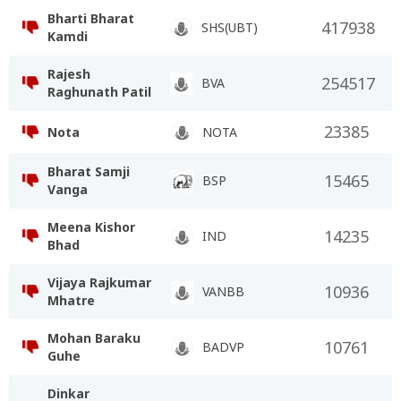
Bharti Bharat
417938
SHS(UBT)
Kamdi
Rajesh
254517
BVA
Raghunath Patil
23385
Nota
NOTA
Bharat Samji
15465
BSP
Vanga
Meena Kishor
14235
IND
Bhad
Vijaya Rajkumar
10936
VANBB
Mhatre
Mohan Baraku
10761
BADVP
Guhe
Dinkar