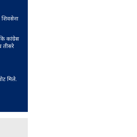
. शिवसेना
 कांग्रेस
थ तीसरे
ोट मिले.