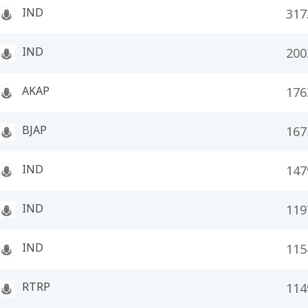
IND
317
IND
200
AKAP
176
BJAP
167
IND
147
IND
119
IND
115
RTRP
114