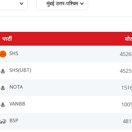
पार्टी
वो
SHS
4526
SHS(UBT)
4525
NOTA
151
VANBB
100
BSP
481