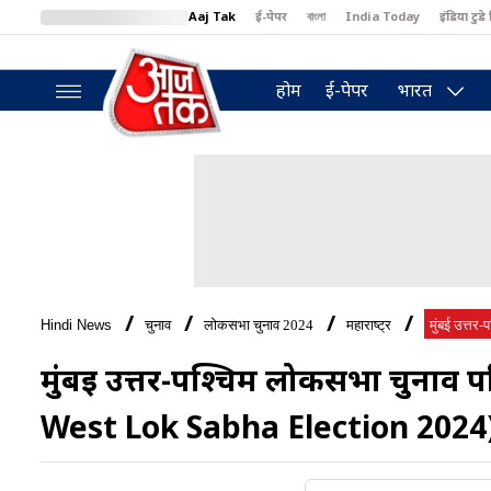
Aaj Tak
ई-पेपर
বাংলা
India Today
इंडिया टुडे 
MumbaiTak
BT Bazaar
Cosmopolitan
Harper's Bazaar
North
होम
ई-पेपर
भारत
Hindi News
चुनाव
लोकसभा चुनाव 2024
महाराष्ट्र
मुंबई उत्तर-
मुंबई उत्तर-पश्चिम लोकसभा चुना
West Lok Sabha Election 2024