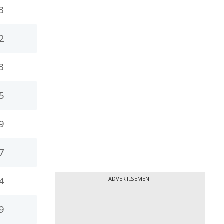
3
2
3
5
9
7
4
ADVERTISEMENT
9