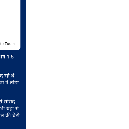
p to Zoom
लगभग 1.6
 रहे थे.
ा ने तोड़ा
से सांसद
ी यहां से
ील की बेटी