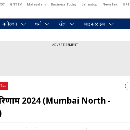
हिंदी
GNTTV
Malayalam
Business Today
Lallantop
NewsTak
UPT
east
Brides Today
Reader’s Digest
Astro Tak
Pakwan Gali
मनोरंजन
धर्म
खेल
लाइफस्टाइल
ADVERTISEMENT
पश्चिम
व परिणाम 2024 (Mumbai North -
)