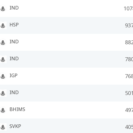
IND
107
HSP
93
IND
88
IND
78
IGP
76
IND
50
BHIMS
49
SVKP
40