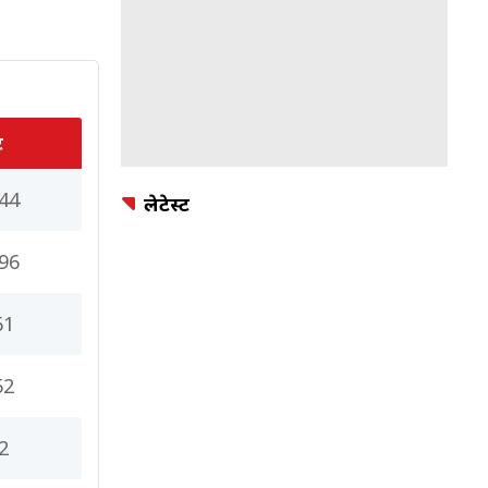
ट
44
लेटेस्ट
96
61
52
2