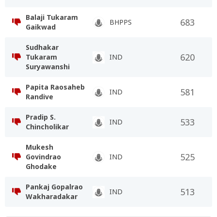
Balaji Tukaram
683
BHPPS
Gaikwad
Sudhakar
620
Tukaram
IND
Suryawanshi
Papita Raosaheb
581
IND
Randive
Pradip S.
533
IND
Chincholikar
Mukesh
525
Govindrao
IND
Ghodake
Pankaj Gopalrao
513
IND
Wakharadakar