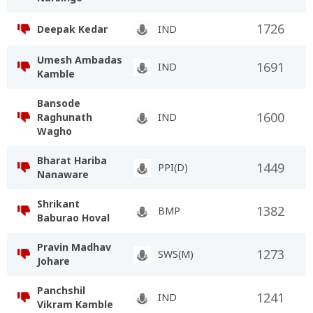
1726
Deepak Kedar
IND
Umesh Ambadas
1691
IND
Kamble
Bansode
1600
Raghunath
IND
Wagho
Bharat Hariba
1449
PPI(D)
Nanaware
Shrikant
1382
BMP
Baburao Hoval
Pravin Madhav
1273
SWS(M)
Johare
Panchshil
1241
IND
Vikram Kamble