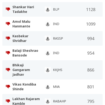
Shankar Hari
1128
BLP
Tadakhe
Amol Malu
1099
IND
Hanmante
Kasbekar
994
RASSP
Shridhar
Balaji Sheshrao
954
IND
Bansode
Bhikaji
866
Gangaram
KKJHS
Jadhav
Vikas Kondiba
801
MVA
Shinde
Lakhan Rajaram
795
RABAHP
Kamble