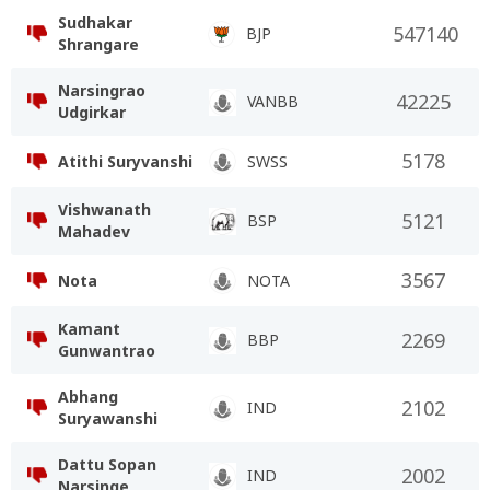
Sudhakar
547140
BJP
Shrangare
Narsingrao
42225
VANBB
Udgirkar
5178
Atithi Suryvanshi
SWSS
Vishwanath
5121
BSP
Mahadev
3567
Nota
NOTA
Kamant
2269
BBP
Gunwantrao
Abhang
2102
IND
Suryawanshi
Dattu Sopan
2002
IND
Narsinge