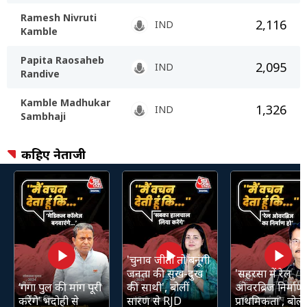
Ramesh Nivruti
2,116
IND
Kamble
Papita Raosaheb
2,095
IND
Randive
Kamble Madhukar
1,326
IND
Sambhaji
कहिए नेताजी
'चुनाव जीती तो बनूंगी
जनता की सुख-दुख
'सहरसा में रेल
‘गंगा पुल की मांग पूरी
की साथी', बोलीं
ओवरब्रिज निर्माण 
करेंगे’ भदोही से
सारण से RJD
प्राथमिकता', बोले