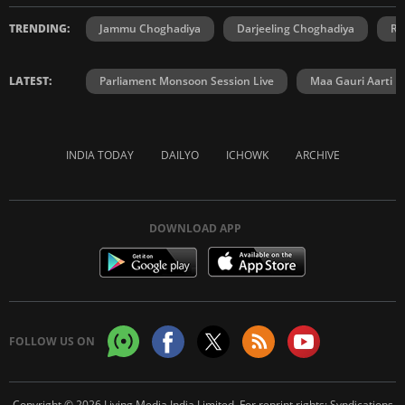
TRENDING:
Jammu Choghadiya
Darjeeling Choghadiya
Ra
LATEST:
Parliament Monsoon Session Live
Maa Gauri Aarti
INDIA TODAY
DAILYO
ICHOWK
ARCHIVE
DOWNLOAD APP
FOLLOW US ON
Copyright © 2026 Living Media India Limited. For reprint rights:
Syndications