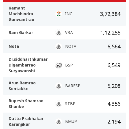
Kamant
3,72,384
Machhindra
INC
Gunwantrao
1,12,255
Ram Garkar
VBA
6,564
Nota
NOTA
Dr.siddharthkumar
6,549
Digambarrao
BSP
Suryawanshi
Arun Ramrao
5,208
BARESP
Sontakke
Rupesh Shamrao
4,356
STBP
Shanke
Dattu Prabhakar
2,194
BMUP
Karanjikar