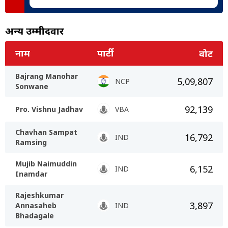
अन्य उम्मीदवार
नाम
पार्टी
वोट
Bajrang Manohar
5,09,807
NCP
Sonwane
92,139
Pro. Vishnu Jadhav
VBA
Chavhan Sampat
16,792
IND
Ramsing
Mujib Naimuddin
6,152
IND
Inamdar
Rajeshkumar
3,897
Annasaheb
IND
Bhadagale