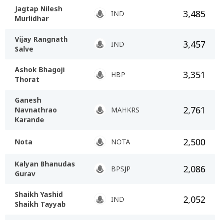
Jagtap Nilesh
3,485
IND
Murlidhar
Vijay Rangnath
3,457
IND
Salve
Ashok Bhagoji
3,351
HBP
Thorat
Ganesh
2,761
Navnathrao
MAHKRS
Karande
2,500
Nota
NOTA
Kalyan Bhanudas
2,086
BPSJP
Gurav
Shaikh Yashid
2,052
IND
Shaikh Tayyab