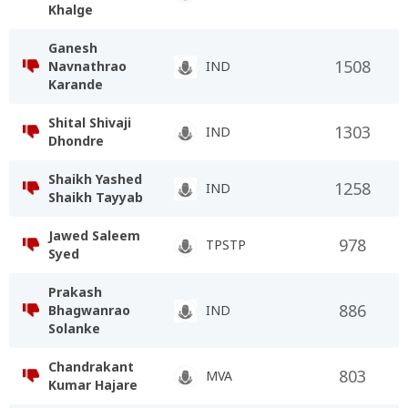
Khalge
Ganesh
1508
Navnathrao
IND
Karande
Shital Shivaji
1303
IND
Dhondre
Shaikh Yashed
1258
IND
Shaikh Tayyab
Jawed Saleem
978
TPSTP
Syed
Prakash
886
Bhagwanrao
IND
Solanke
Chandrakant
803
MVA
Kumar Hajare