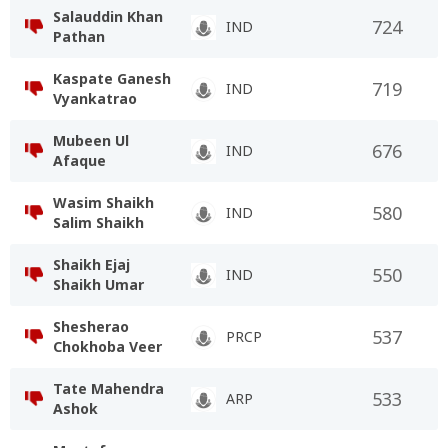
Salauddin Khan
724
IND
Pathan
Kaspate Ganesh
719
IND
Vyankatrao
Mubeen Ul
676
IND
Afaque
Wasim Shaikh
580
IND
Salim Shaikh
Shaikh Ejaj
550
IND
Shaikh Umar
Shesherao
537
PRCP
Chokhoba Veer
Tate Mahendra
533
ARP
Ashok