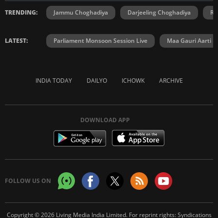
TRENDING:
Jammu Choghadiya
Darjeeling Choghadiya
Ra
LATEST:
Parliament Monsoon Session Live
Maa Gauri Aarti
INDIA TODAY
DAILYO
ICHOWK
ARCHIVE
DOWNLOAD APP
FOLLOW US ON
Copyright © 2026 Living Media India Limited. For reprint rights:
Syndications