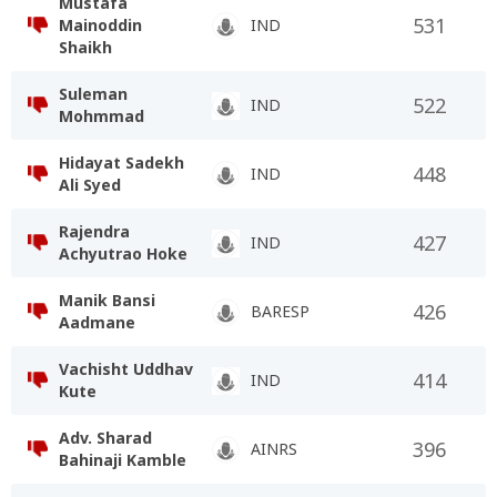
Mustafa
531
Mainoddin
IND
Shaikh
Suleman
522
IND
Mohmmad
Hidayat Sadekh
448
IND
Ali Syed
Rajendra
427
IND
Achyutrao Hoke
Manik Bansi
426
BARESP
Aadmane
Vachisht Uddhav
414
IND
Kute
Adv. Sharad
396
AINRS
Bahinaji Kamble