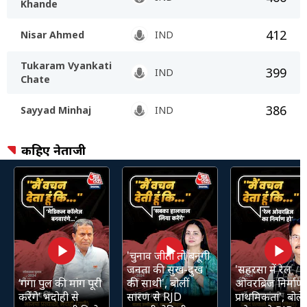
Khande
412
Nisar Ahmed
IND
Tukaram Vyankati
399
IND
Chate
386
Sayyad Minhaj
IND
कहिए नेताजी
'चुनाव जीती तो बनूंगी
जनता की सुख-दुख
'सहरसा में रेल
‘गंगा पुल की मांग पूरी
की साथी', बोलीं
ओवरब्रिज निर्माण 
करेंगे’ भदोही से
सारण से RJD
प्राथमिकता', बोले