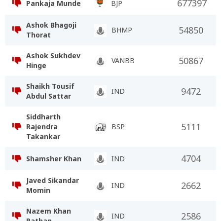
677397
Pankaja Munde
BJP
Ashok Bhagoji
54850
BHMP
Thorat
Ashok Sukhdev
50867
VANBB
Hinge
Shaikh Tousif
9472
IND
Abdul Sattar
Siddharth
5111
Rajendra
BSP
Takankar
4704
Shamsher Khan
IND
Javed Sikandar
2662
IND
Momin
Nazem Khan
2586
IND
Pathan