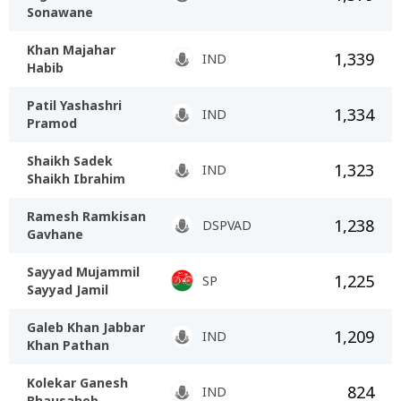
Sonawane
Khan Majahar
1,339
IND
Habib
Patil Yashashri
1,334
IND
Pramod
Shaikh Sadek
1,323
IND
Shaikh Ibrahim
Ramesh Ramkisan
1,238
DSPVAD
Gavhane
Sayyad Mujammil
1,225
SP
Sayyad Jamil
Galeb Khan Jabbar
1,209
IND
Khan Pathan
Kolekar Ganesh
824
IND
Bhausaheb