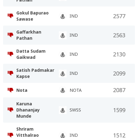
Gokul Bapurao
2577
IND
Sawase
Gaffarkhan
2563
IND
Pathan
Datta Sudam
2130
IND
Gaikwad
Satish Padmakar
2099
IND
Kapse
2087
Nota
NOTA
Karuna
1599
Dhananjay
SWSS
Munde
Shriram
1512
Vitthalrao
IND