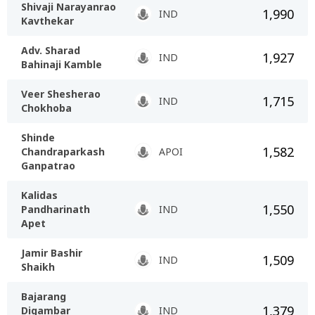
Shivaji Narayanrao
1,990
IND
Kavthekar
Adv. Sharad
1,927
IND
Bahinaji Kamble
Veer Shesherao
1,715
IND
Chokhoba
Shinde
1,582
Chandraparkash
APOI
Ganpatrao
Kalidas
1,550
Pandharinath
IND
Apet
Jamir Bashir
1,509
IND
Shaikh
Bajarang
1,379
Digambar
IND