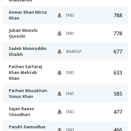
Anwar Khan Mirza
788
IND
Khan
Jubair Munshi
778
IND
Qureshi
Sadek Muniroddin
677
BARESP
Shaikh
Pathan Sarfaraj
633
Khan Mehtab
IND
Khan
Pathan Musakhan
585
IND
Yunus Khan
Sajan Raees
477
IND
Choudhari
Pandit Damodhar
466
IND