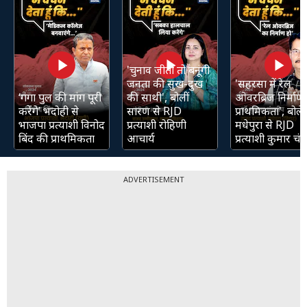
'चुनाव जीती तो बनूंगी
जनता की सुख-दुख
'सहरसा में रेल
‘गंगा पुल की मांग पूरी
की साथी', बोलीं
ओवरब्रिज निर्माण 
करेंगे’ भदोही से
सारण से RJD
प्राथमिकता', बोले
भाजपा प्रत्याशी विनोद
प्रत्याशी रोहिणी
मधेपुरा से RJD
बिंद की प्राथमिकता
आचार्य
प्रत्याशी कुमार चंद्
ADVERTISEMENT