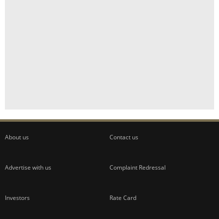
About us
Contact us
Advertise with us
Complaint Redressal
Investors
Rate Card