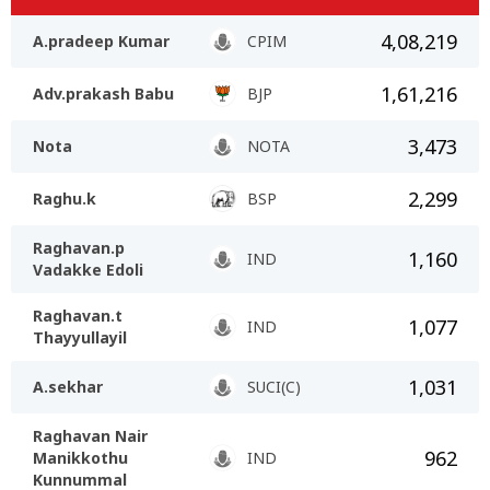
4,08,219
A.pradeep Kumar
CPIM
1,61,216
Adv.prakash Babu
BJP
3,473
Nota
NOTA
2,299
Raghu.k
BSP
Raghavan.p
1,160
IND
Vadakke Edoli
Raghavan.t
1,077
IND
Thayyullayil
1,031
A.sekhar
SUCI(C)
Raghavan Nair
962
Manikkothu
IND
Kunnummal