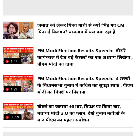
जमात को लेकर प्रियंका गांधी से क्यों भिड़ गए CM
पिनराई विजयन? वायनाड में चल क्या रहा है
PM Modi Election Results Speech: 'तीसरे
कार्यकाल में देश बड़े फैसलों का एक अध्याय ल‍िखेगा',
1:47
पीएम मोदी का दावा
PM Modi Election Results Speech: '4 राज्यों
के व‍िधानसभा चुनाव में कांग्रेस का सूपड़ा साफ', पीएम
1:29
मोदी का व‍िपक्ष पर न‍िशाना
वोटर्स का जताया आभार, व‍िपक्ष पर क‍िया वार,
बताया मोदी 3.O का प्लान, देखें चुनाव नतीजों के
33:59
बाद पीएम का पहला संबोधन