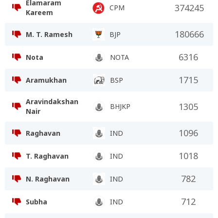
Elamaram
374245
CPM
Kareem
180666
M. T. Ramesh
BJP
6316
Nota
NOTA
1715
Aramukhan
BSP
Aravindakshan
1305
BHJKP
Nair
1096
Raghavan
IND
1018
T. Raghavan
IND
782
N. Raghavan
IND
712
Subha
IND