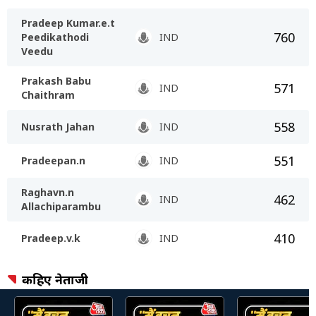
Pradeep Kumar.e.t
760
Peedikathodi
IND
Veedu
Prakash Babu
571
IND
Chaithram
558
Nusrath Jahan
IND
551
Pradeepan.n
IND
Raghavn.n
462
IND
Allachiparambu
410
Pradeep.v.k
IND
कहिए नेताजी