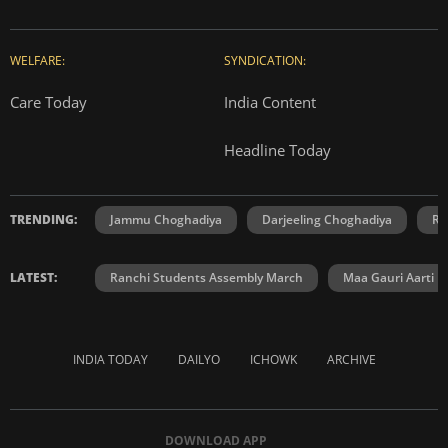
WELFARE:
SYNDICATION:
Care Today
India Content
Headline Today
TRENDING:
Jammu Choghadiya
Darjeeling Choghadiya
Ra
LATEST:
Ranchi Students Assembly March
Maa Gauri Aarti
INDIA TODAY
DAILYO
ICHOWK
ARCHIVE
DOWNLOAD APP