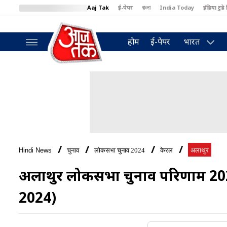
Aaj Tak
ई-पेपर
বাংলা
India Today
इंडिया टुडे 
MumbaiTak
BT Bazaar
Cosmopolitan
Harper's Bazaar
North
होम
ई-पेपर
भारत
Hindi News
चुनाव
लोकसभा चुनाव 2024
केरल
अलाथुर
अलाथुर लोकसभा चुनाव परिणाम 20
2024)