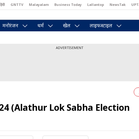
हिंदी
GNTTV
Malayalam
Business Today
Lallantop
NewsTak
UPT
east
Brides Today
Reader’s Digest
Astro Tak
Pakwan Gali
मनोरंजन
धर्म
खेल
लाइफस्टाइल
ADVERTISEMENT
24 (Alathur Lok Sabha Election