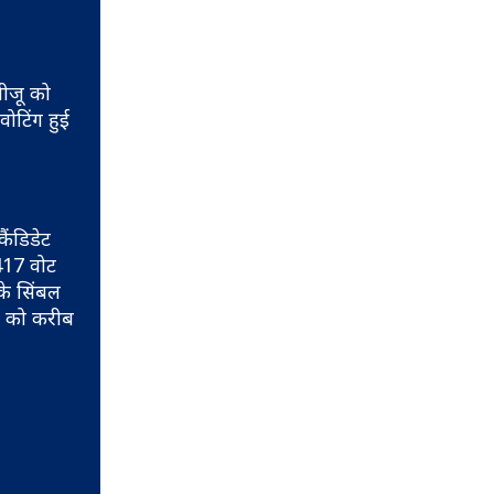
बीजू को
ोटिंग हुई
ैंडिडेट
417 वोट
के सिंबल
ेट को करीब