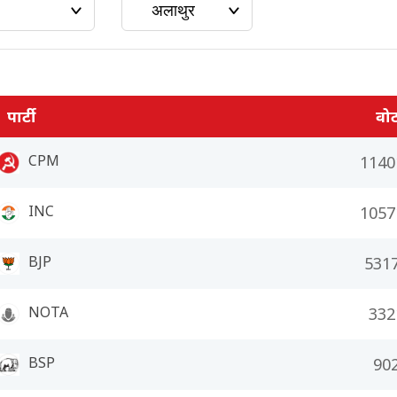
पार्टी
वो
CPM
1140
INC
1057
BJP
531
NOTA
332
BSP
90