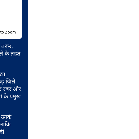
p to Zoom
े तरूर,
िले के तहत
्या
कड़ जिले
 पर रबर और
 के प्रमुख
र उनके
लांकि
ादी