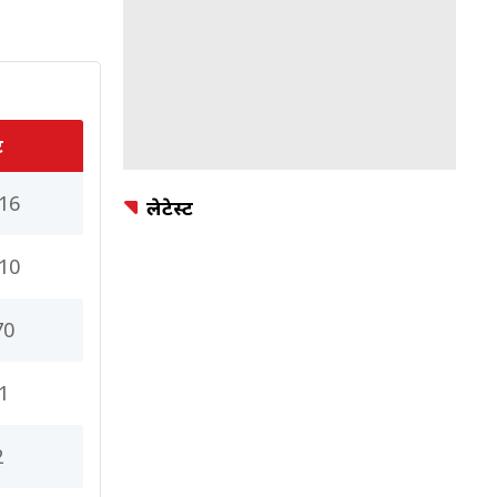
ट
16
लेटेस्ट
10
70
1
2