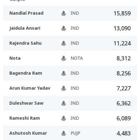
15,859
Nandlal Prasad
IND
13,090
Jaidula Ansari
IND
11,224
Rajendra Sahu
IND
8,312
Nota
NOTA
8,256
Bagendra Ram
IND
7,227
Arun Kumar Yadav
IND
6,362
Duleshwar Saw
IND
6,089
Rameshi Ram
IND
4,483
Ashutosh Kumar
PUJP