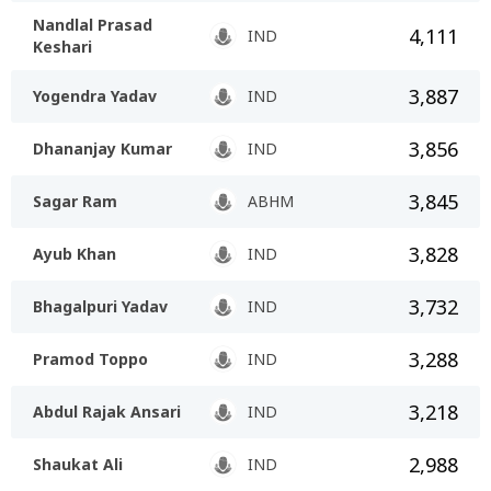
Nandlal Prasad
4,111
IND
Keshari
3,887
Yogendra Yadav
IND
3,856
Dhananjay Kumar
IND
3,845
Sagar Ram
ABHM
3,828
Ayub Khan
IND
3,732
Bhagalpuri Yadav
IND
3,288
Pramod Toppo
IND
3,218
Abdul Rajak Ansari
IND
2,988
Shaukat Ali
IND