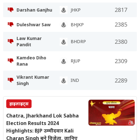
2817
Darshan Ganjhu
JHKP
2385
Duleshwar Saw
BHJKP
Law Kumar
2380
BHDRP
Pandit
Kamdeo Diho
2309
RJUP
Rana
Vikrant Kumar
2289
IND
Singh
हाइलाइट्स
Chatra, Jharkhand Lok Sabha
Election Results 2024
Highlights: BJP उम्मीदवार Kali
Charan Singh बने विजेता, जानिए