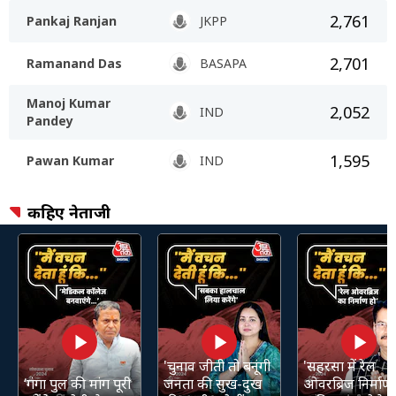
2,761
Pankaj Ranjan
JKPP
2,701
Ramanand Das
BASAPA
Manoj Kumar
2,052
IND
Pandey
1,595
Pawan Kumar
IND
कहिए नेताजी
'चुनाव जीती तो बनूंगी
'सहरसा में रेल
‘गंगा पुल की मांग पूरी
जनता की सुख-दुख
ओवरब्रिज निर्माण 