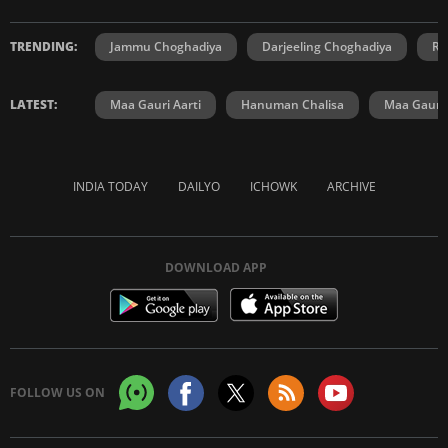
TRENDING:
Jammu Choghadiya
Darjeeling Choghadiya
Ra
LATEST:
Maa Gauri Aarti
Hanuman Chalisa
Maa Gauri 
INDIA TODAY
DAILYO
ICHOWK
ARCHIVE
DOWNLOAD APP
FOLLOW US ON