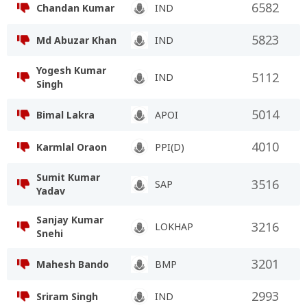
6582
Chandan Kumar
IND
5823
Md Abuzar Khan
IND
Yogesh Kumar
5112
IND
Singh
5014
Bimal Lakra
APOI
4010
Karmlal Oraon
PPI(D)
Sumit Kumar
3516
SAP
Yadav
Sanjay Kumar
3216
LOKHAP
Snehi
3201
Mahesh Bando
BMP
2993
Sriram Singh
IND