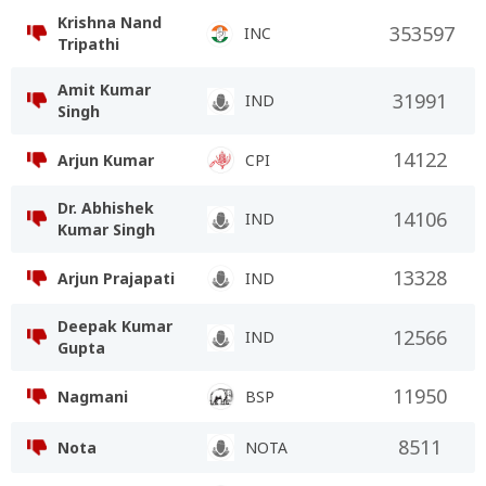
Krishna Nand
353597
INC
Tripathi
Amit Kumar
31991
IND
Singh
14122
Arjun Kumar
CPI
Dr. Abhishek
14106
IND
Kumar Singh
13328
Arjun Prajapati
IND
Deepak Kumar
12566
IND
Gupta
11950
Nagmani
BSP
8511
Nota
NOTA