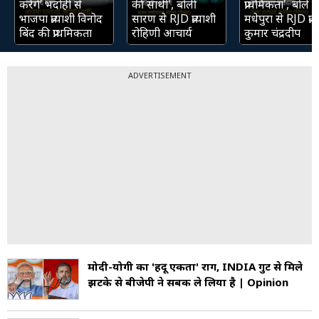
करेंगे’ भदोही से
की साथी', बोलीं
प्राथमिकता', बोले
भाजपा प्रत्याशी विनोद
सारण से RJD प्रत्याशी
मधेपुरा से RJD प्रत्
बिंद की प्राथमिकता
रोहिणी आचार्य
कुमार चंद्रदीप
ADVERTISEMENT
मोदी-योगी का 'हिंदू एकता' राग, INDIA गुट से मिले
झटके से बीजेपी ने सबक ले लिया है | Opinion