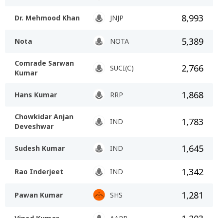
8,993
Dr. Mehmood Khan
JNJP
5,389
Nota
NOTA
Comrade Sarwan
2,766
SUCI(C)
Kumar
1,868
Hans Kumar
RRP
Chowkidar Anjan
1,783
IND
Deveshwar
1,645
Sudesh Kumar
IND
1,342
Rao Inderjeet
IND
1,281
Pawan Kumar
SHS