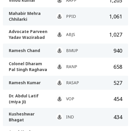
1,203
Vinod Kumar
AAPP
Mahabir Mehra
1,061
PPID
Chhilarki
Advocate Parveen
1,027
ABJS
Yadav Wazirabad
940
Ramesh Chand
BMUP
Colonel Dharam
658
RANP
Pal Singh Raghava
527
Ramesh Kumar
RASAP
Dr. Abdul Latif
454
VOP
(miya Ji)
Kusheshwar
434
IND
Bhagat