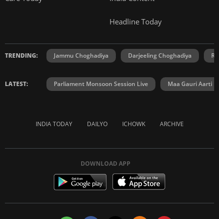
Headline Today
TRENDING:
Jammu Choghadiya
Darjeeling Choghadiya
Ra
LATEST:
Parliament Monsoon Session Live
Maa Gauri Aarti
INDIA TODAY
DAILYO
ICHOWK
ARCHIVE
DOWNLOAD APP