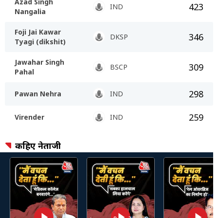
Azad Singh
423
IND
Nangalia
Foji Jai Kawar
346
DKSP
Tyagi (dikshit)
Jawahar Singh
309
BSCP
Pahal
298
Pawan Nehra
IND
259
Virender
IND
कहिए नेताजी