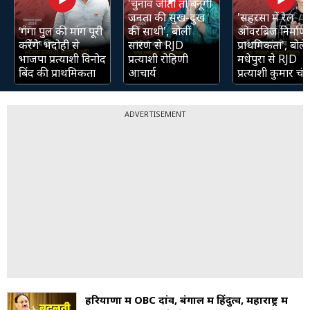
'चुनाव जीती तो बनूंगी
जनता की सुख-दुख
'सहरसा में रेल
‘गंगा पुल की मांग पूरी
की साथी', बोलीं
ओवरब्रिज निर्माण 
करेंगे’ भदोही से
सारण से RJD
प्राथमिकता', बोले
भाजपा प्रत्याशी विनोद
प्रत्याशी रोहिणी
मधेपुरा से RJD
बिंद की प्राथमिकता
आचार्य
प्रत्याशी कुमार चंद्
ADVERTISEMENT
हरियाणा में OBC दांव, बंगाल में हिंदुत्व, महाराष्ट्र में