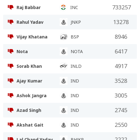
733257
Raj Babbar
INC
13278
Rahul Yadav
JNKP
8946
Vijay Khatana
BSP
6417
Nota
NOTA
4917
Sorab Khan
INLD
3528
Ajay Kumar
IND
3005
Ashok Jangra
IND
2745
Azad Singh
IND
2550
Akshat Gait
IND
2222
Lal Chand Yadav
BHJKP