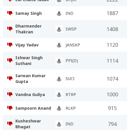
1887
Samay Singh
IND
Dharmender
1408
SWSP
Thakran
1120
Vijay Yadav
JANSKP
Ishwar Singh
1114
PPI(D)
Suthani
Sarwan Kumar
1074
SUCI
Gupta
1000
Vandna Guliya
RTRP
915
Sampoorn Anand
RLKP
Kusheshwar
794
IND
Bhagat