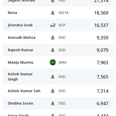
21,374
Sageer Ahmad
IND
18,569
Nota
NOTA
16,537
Jitendra Urab
BSP
9,359
Anirudh Mehta
IND
9,079
Rajesh Kumar
IND
7,963
Manju Murmu
JMM
Ashok Kumar
7,565
IND
Singh
7,314
Ashok Kumar Sah
IND
6,947
Shobha Soren
IND
4,444
Arjun Singh
IND