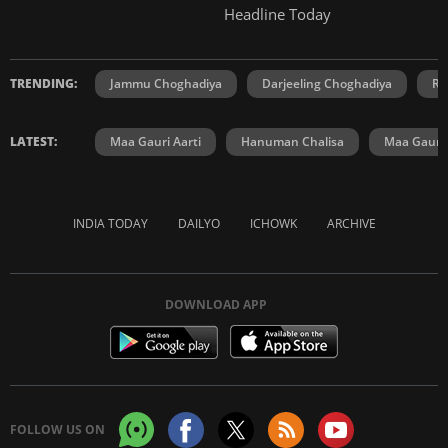
Headline Today
TRENDING:
Jammu Choghadiya
Darjeeling Choghadiya
Ra
LATEST:
Maa Gauri Aarti
Hanuman Chalisa
Maa Gauri 
INDIA TODAY
DAILYO
ICHOWK
ARCHIVE
DOWNLOAD APP
FOLLOW US ON