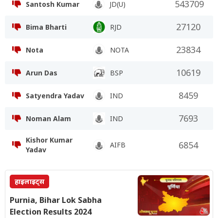
543709
Santosh Kumar
JD(U)
27120
Bima Bharti
RJD
23834
Nota
NOTA
10619
Arun Das
BSP
8459
Satyendra Yadav
IND
7693
Noman Alam
IND
Kishor Kumar
6854
AIFB
Yadav
हाइलाइट्स
Purnia, Bihar Lok Sabha
Election Results 2024