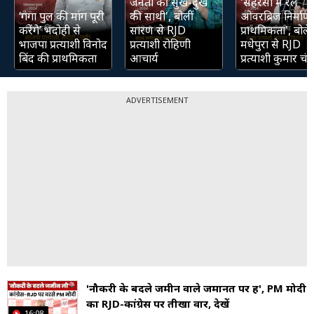
जनता की सुख-दुख
'सहरसा में रेल
‘गंगा पुल की मांग पूरी
की साथी', बोलीं
ओवरब्रिज निर्माण 
करेंगे’ भदोही से
सारण से RJD
प्राथमिकता', बोले
भाजपा प्रत्याशी विनोद
प्रत्याशी रोहिणी
मधेपुरा से RJD
बिंद की प्राथमिकता
आचार्य
प्रत्याशी कुमार चंद्
ADVERTISEMENT
'नौकरी के बदले जमीन वाले जमानत पर हैं', PM मोदी
का RJD-कांग्रेस पर तीखा वार, देखें
16:08