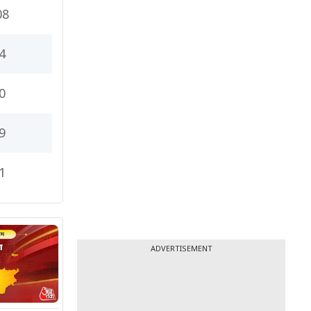
08
4
0
9
1
ADVERTISEMENT