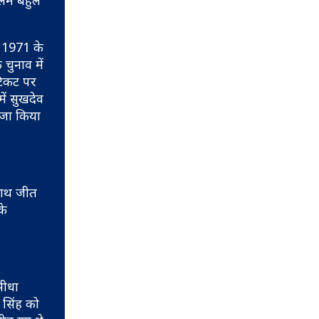
्लिम बहुल
र 1971 के
चुनाव में
टिकट पर
ें सुखदेव
्जा किया
 साथ जीत
के
सीधा
 सिंह को