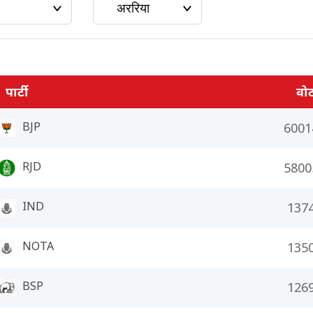
पार्टी
वो
BJP
6001
RJD
5800
IND
137
NOTA
135
BSP
126