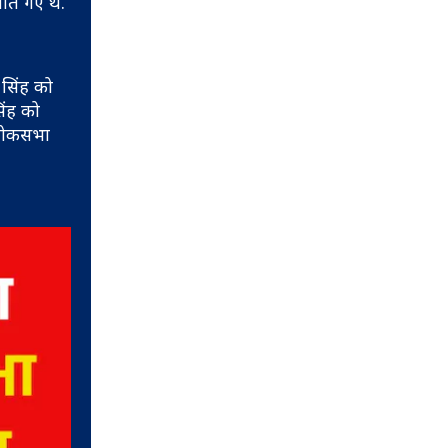
ीत गए थे.
 सिंह को
िंह को
 लोकसभा