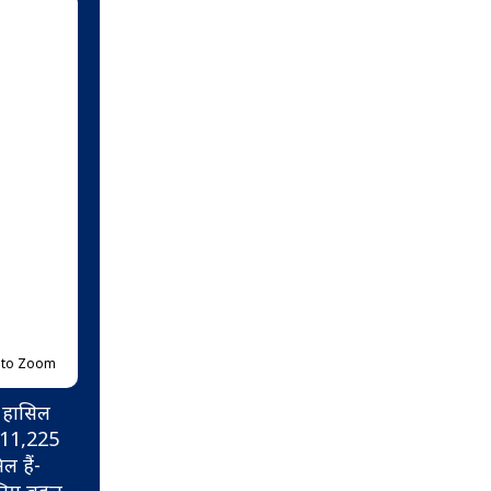
p to Zoom
त हासिल
,311,225
ल हैं-