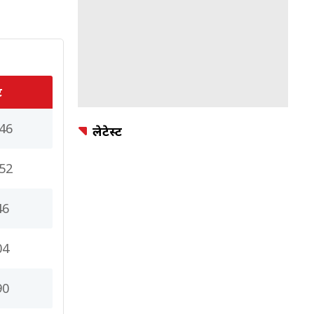
ट
46
लेटेस्ट
52
46
04
90