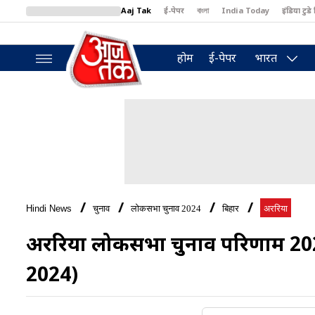
Aaj Tak
ई-पेपर
বাংলা
India Today
इंडिया टुडे 
MumbaiTak
BT Bazaar
Cosmopolitan
Harper's Bazaar
North
होम
ई-पेपर
भारत
Hindi News
चुनाव
लोकसभा चुनाव 2024
बिहार
अररिया
अररिया लोकसभा चुनाव परिणाम 20
2024)