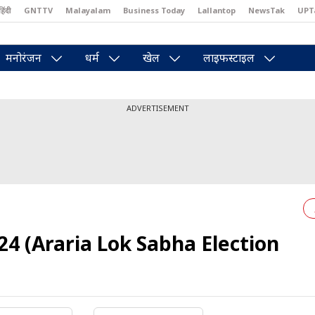
हिंदी
GNTTV
Malayalam
Business Today
Lallantop
NewsTak
UPT
east
Brides Today
Reader’s Digest
Astro Tak
Pakwan Gali
मनोरंजन
धर्म
खेल
लाइफस्टाइल
ADVERTISEMENT
24 (Araria Lok Sabha Election