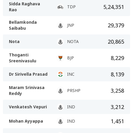
Sidda Raghava
5,24,351
TDP
Rao
Bellamkonda
29,379
JNP
Saibabu
20,865
Nota
NOTA
Thoganti
8,229
BJP
Sreenivasulu
8,139
Dr Sirivella Prasad
INC
Maram Srinivasa
3,258
PRSHP
Reddy
3,212
Venkatesh Vepuri
IND
1,451
Mohan Ayyappa
IND