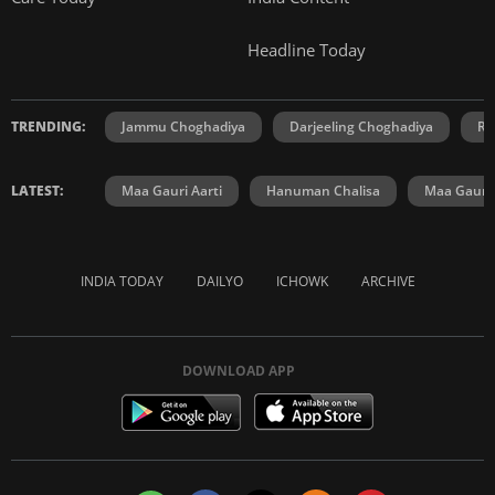
Headline Today
TRENDING:
Jammu Choghadiya
Darjeeling Choghadiya
Ra
LATEST:
Maa Gauri Aarti
Hanuman Chalisa
Maa Gauri 
INDIA TODAY
DAILYO
ICHOWK
ARCHIVE
DOWNLOAD APP