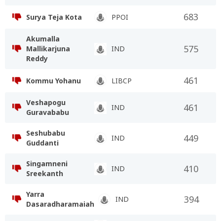
683
Surya Teja Kota
PPOI
Akumalla
575
Mallikarjuna
IND
Reddy
461
Kommu Yohanu
LIBCP
Veshapogu
461
IND
Guravababu
Seshubabu
449
IND
Guddanti
Singamneni
410
IND
Sreekanth
Yarra
394
IND
Dasaradharamaiah