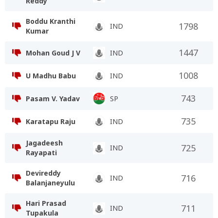
Reddy
Boddu Kranthi
1798
IND
Kumar
1447
Mohan Goud J V
IND
1008
U Madhu Babu
IND
743
Pasam V. Yadav
SP
735
Karatapu Raju
IND
Jagadeesh
725
IND
Rayapati
Devireddy
716
IND
Balanjaneyulu
Hari Prasad
711
IND
Tupakula