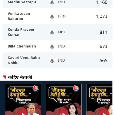
1,160
Madhu Yattapu
IND
Venkatesan
1,073
IPBP
Baburao
Konda Praveen
811
NPT
Kumar
673
Billa Chennaiah
IND
Kavuri Venu Babu
565
IND
Naidu
कहिए नेताजी