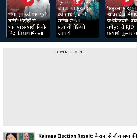
'चुनाव जीती तो बनूंगी
जनता की सुख-दुख
'सहरसा में रेल
‘गंगा पुल की मांग पूरी
की साथी', बोलीं
ओवरब्रिज निर्माण 
करेंगे’ भदोही से
सारण से RJD
प्राथमिकता', बोले
भाजपा प्रत्याशी विनोद
प्रत्याशी रोहिणी
मधेपुरा से RJD
बिंद की प्राथमिकता
आचार्य
प्रत्याशी कुमार चंद्
ADVERTISEMENT
Kairana Election Result: कैराना से जीतीं सपा की