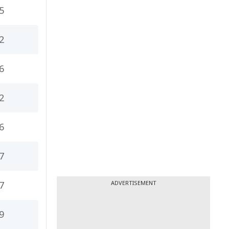
5
2
6
2
6
7
7
ADVERTISEMENT
9