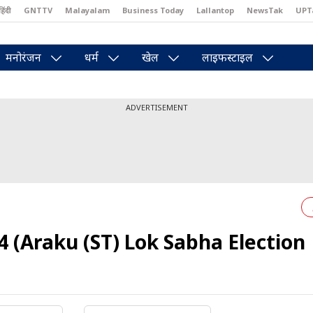
हिंदी
GNTTV
Malayalam
Business Today
Lallantop
NewsTak
UPT
east
Brides Today
Reader’s Digest
Astro Tak
Pakwan Gali
मनोरंजन
धर्म
खेल
लाइफस्टाइल
ADVERTISEMENT
4 (Araku (ST) Lok Sabha Election