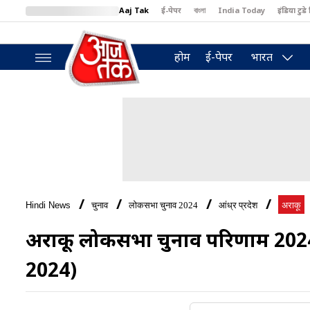
Aaj Tak
ई-पेपर
বাংলা
India Today
इंडिया टुडे 
MumbaiTak
BT Bazaar
Cosmopolitan
Harper's Bazaar
North
होम
ई-पेपर
भारत
Hindi News
चुनाव
लोकसभा चुनाव 2024
आंध्र प्रदेश
अराकू
अराकू लोकसभा चुनाव परिणाम 202
2024)