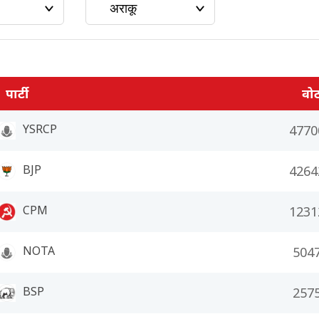
पार्टी
वो
YSRCP
4770
BJP
4264
CPM
1231
NOTA
504
BSP
257