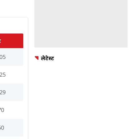
ट
05
लेटेस्ट
25
29
70
50