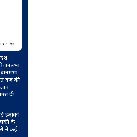
p to Zoom
आदेश
 विधानसभा
 विधानसभा
जीत दर्ज की
ए आम
कस्त दी
ड़े इलाकों
बाकी के
े में कई