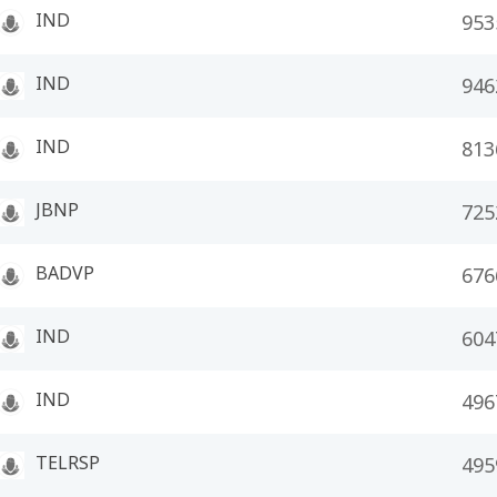
IND
953
IND
946
IND
813
JBNP
725
BADVP
676
IND
604
IND
496
TELRSP
495