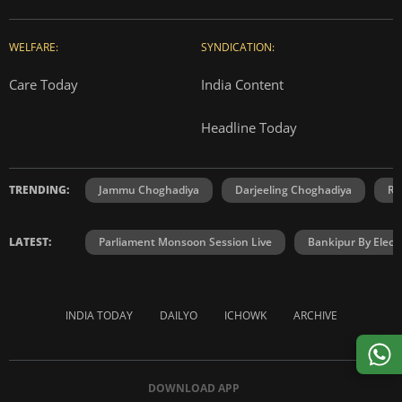
WELFARE:
SYNDICATION:
Care Today
India Content
Headline Today
TRENDING:
Jammu Choghadiya
Darjeeling Choghadiya
Ra
LATEST:
Parliament Monsoon Session Live
Bankipur By Elect
INDIA TODAY
DAILYO
ICHOWK
ARCHIVE
DOWNLOAD APP