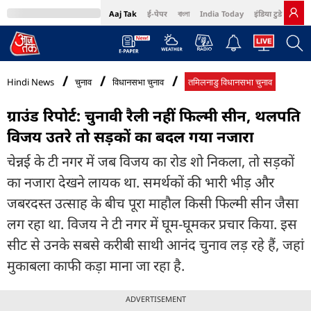
Aaj Tak
ई-पेपर
বাংলা
India Today
इंडिया टुडे हिंदी
MumbaiTak
BT Bazaar
Cosmopolitan
Harper's Bazaar
Northeast
Bri
Hindi News
चुनाव
विधानसभा चुनाव
तमिलनाडु विधानसभा चुनाव
ग्राउंड रिपोर्ट: चुनावी रैली नहीं फिल्मी सीन, थलपति
विजय उतरे तो सड़कों का बदल गया नजारा
चेन्नई के टी नगर में जब विजय का रोड शो निकला, तो सड़कों
का नजारा देखने लायक था. समर्थकों की भारी भीड़ और
जबरदस्त उत्साह के बीच पूरा माहौल किसी फिल्मी सीन जैसा
लग रहा था. विजय ने टी नगर में घूम-घूमकर प्रचार किया. इस
सीट से उनके सबसे करीबी साथी आनंद चुनाव लड़ रहे हैं, जहां
मुकाबला काफी कड़ा माना जा रहा है.
ADVERTISEMENT