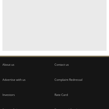
About us
Contact us
Advertise with us
Complaint Redressal
Investors
Rate Card