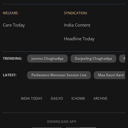
WELFARE:
SYNDICATION:
Care Today
India Content
Headline Today
TRENDING:
Jammu Choghadiya
Darjeeling Choghadiya
Ra
LATEST:
Parliament Monsoon Session Live
Maa Gauri Aarti
INDIA TODAY
DAILYO
ICHOWK
ARCHIVE
DOWNLOAD APP