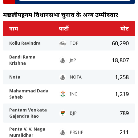
मछलीपट्टनम विधानसभा चुनाव के अन्य उम्मीदवार
नाम
पार्टी
वोट
60,290
Kollu Ravindra
TDP
Bandi Rama
18,807
JnP
Krishna
1,258
Nota
NOTA
Mahammad Dada
1,219
INC
Saheb
Pantam Venkata
789
BJP
Gajendra Rao
Penta V. V. Naga
211
PRSHP
Muralidhar