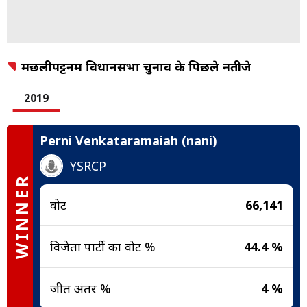
मछलीपट्टनम विधानसभा चुनाव के पिछले नतीजे
2019
Perni Venkataramaiah (nani)
YSRCP
WINNER
वोट
66,141
विजेता पार्टी का वोट %
44.4 %
जीत अंतर %
4 %