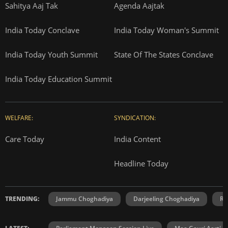
Sahitya Aaj Tak
Agenda Aajtak
India Today Conclave
India Today Woman's Summit
India Today Youth Summit
State Of The States Conclave
India Today Education Summit
WELFARE:
SYNDICATION:
Care Today
India Content
Headline Today
TRENDING:
Jammu Choghadiya
Darjeeling Choghadiya
Ra