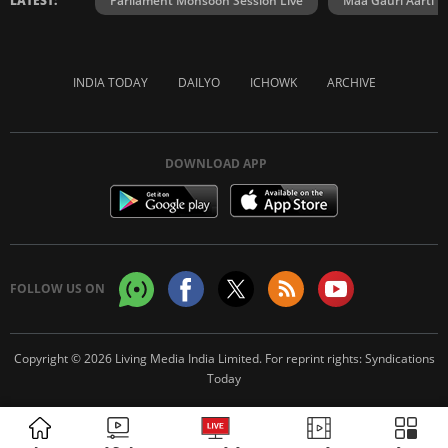
LATEST:
Parliament Monsoon Session Live
Maa Gauri Aarti
INDIA TODAY
DAILYO
ICHOWK
ARCHIVE
DOWNLOAD APP
FOLLOW US ON
Copyright © 2026 Living Media India Limited. For reprint rights:
Syndications
Today
ADVERTISEMENT