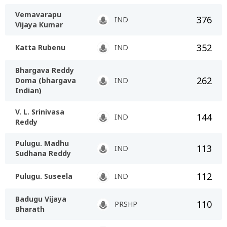
Vemavarapu
376
IND
Vijaya Kumar
352
Katta Rubenu
IND
Bhargava Reddy
262
Doma (bhargava
IND
Indian)
V. L. Srinivasa
144
IND
Reddy
Pulugu. Madhu
113
IND
Sudhana Reddy
112
Pulugu. Suseela
IND
Badugu Vijaya
110
PRSHP
Bharath