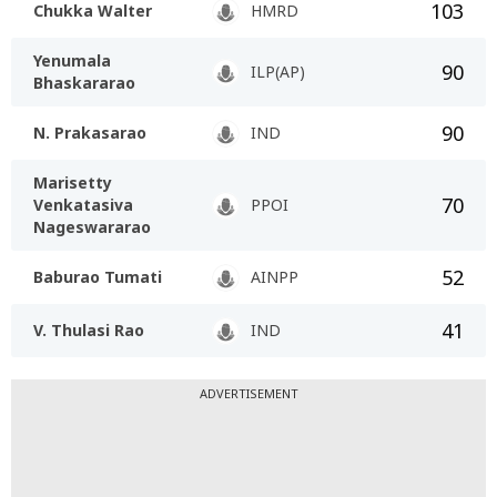
103
Chukka Walter
HMRD
Yenumala
90
ILP(AP)
Bhaskararao
90
N. Prakasarao
IND
Marisetty
70
Venkatasiva
PPOI
Nageswararao
52
Baburao Tumati
AINPP
41
V. Thulasi Rao
IND
ADVERTISEMENT