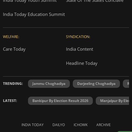
India Today Education Summit
WELFARE:
SYNDICATION:
Care Today
India Content
Headline Today
TRENDING:
Jammu Choghadiya
Darjeeling Choghadiya
Ra
LATEST:
Bankipur By Election Result 2026
Manjalpur By Elect
INDIA TODAY
DAILYO
ICHOWK
ARCHIVE