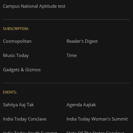
Campus National Aptitude test
SUBSCRIPTION:
Cosmopolitan
Reader's Digest
Music Today
Time
Gadgets & Gizmos
EVENTS:
Sahitya Aaj Tak
Agenda Aajtak
India Today Conclave
India Today Woman's Summit
India Today Youth Summit
State Of The States Conclave