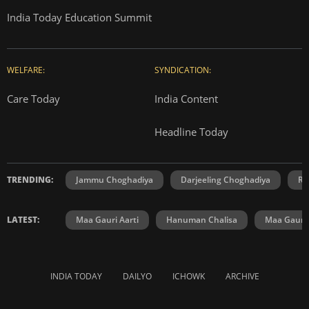
India Today Education Summit
WELFARE:
SYNDICATION:
Care Today
India Content
Headline Today
TRENDING:
Jammu Choghadiya
Darjeeling Choghadiya
Ra
LATEST:
Maa Gauri Aarti
Hanuman Chalisa
Maa Gauri 
INDIA TODAY
DAILYO
ICHOWK
ARCHIVE