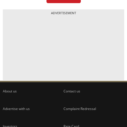
ADVERTISEMENT
About us
Contact us
Advertise with us
Complaint Redressal
Investors
Rate Card