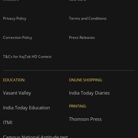
Privacy Policy
Terms and Conditions
Correction Policy
Press Releases
T&Cs for AajTak HD Contest
EDUCATION:
ONLINE SHOPPING:
Vasant Valley
India Today Diaries
PRINTING:
India Today Education
Thomson Press
ITMI
Campus National Aptitude test