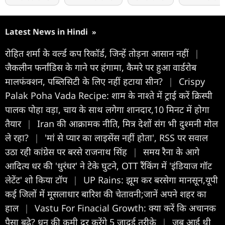
Latest News in Hindi
»
रोहित शर्मा के वर्ल्ड कप रिकॉर्ड, जिन्हें तोड़ना आसान नहीं
|
जैकलीन फर्नांडिस के गाने पर हंगामा, कैमरे पर हुआ वार्डरोब
मालफंक्शन, पब्लिसिटी के लिए नहीं हटाया सीन?
|
Crispy
Palak Poha Vada Recipe: शाम के नाश्ते में ट्राई करें क्रिस्पी
पालक पोहा वड़ा, चाय के साथ लगेगा शानदार,10 मिनट में होगा
तैयार
|
Iran की आक्रामक नीति, मित्र देशों संग भी दुश्मनी मोल
ले रहा?
|
'मां से प्यार का लाइसेंस नहीं होता', RSS पर सवाल
उठा रही कांग्रेस पर बरसे राजनाथ सिंह
|
समय रैना के आगे
आदित्य धर की 'धुरंधर' ने टेके घुटने, OTT रैंकिंग में 'इंडियाज गॉट
लेटेंट' शो किया टॉप
|
UP Rains: झूम कर बरसेगा मानसून,यूपी
कई जिलों में मूसलाधार बारिश की चेतावनी;जानें अपने शहर का
हाल
|
Vastu For Finacial Growth: क्या करें कि अचानक
पैसा बढ़े? धन की कमी दूर करेंगे 5 जादुई तरीके
|
जब आई थी