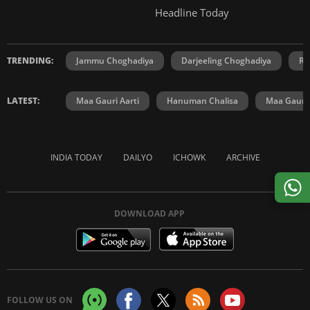
Headline Today
TRENDING:
Jammu Choghadiya
Darjeeling Choghadiya
Ra
LATEST:
Maa Gauri Aarti
Hanuman Chalisa
Maa Gauri 
INDIA TODAY
DAILYO
ICHOWK
ARCHIVE
DOWNLOAD APP
FOLLOW US ON