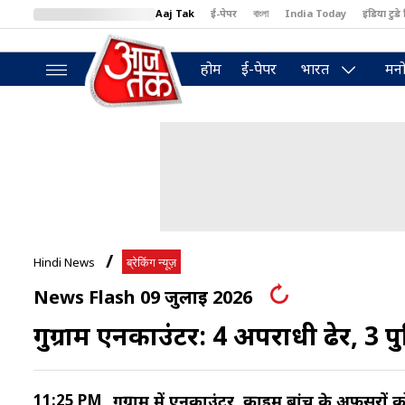
Aaj Tak
ई-पेपर
বাংলা
India Today
इंडिया टुडे 
MumbaiTak
BT Bazaar
Cosmopolitan
Harper's Bazaar
North
होम
ई-पेपर
भारत
मनो
Hindi News
ब्रेकिंग न्यूज़
News Flash 09 जुलाई 2026
गुरुग्राम एनकाउंटर: 4 अपराधी ढेर, 3
11:25 PM
गुरुग्राम में एनकाउंटर, क्राइम ब्रांच के अफसरो