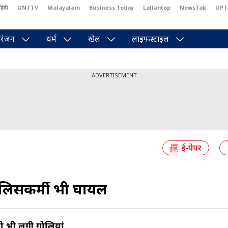
हिंदी
GNTTV
Malayalam
Business Today
Lallantop
NewsTak
UPT
east
Brides Today
Reader’s Digest
Astro Tak
Pakwan Gali
रंजन
धर्म
खेल
लाइफस्टाइल
ADVERTISEMENT
 पुलिसकर्मी भी घायल
ं को भी लगी गोलियां