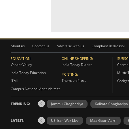
About us
Contact us
Advertise with us
Complaint Redressal
EDUCATION:
ONLINE SHOPPING:
SUBSCR
Vasant Valley
India Today Diaries
Cosmop
India Today Education
Music 
PRINTING:
Thomson Press
ITMI
Gadget
Campus National Aptitude test
TRENDING:
Jammu Choghadiya
Kolkata Choghadiya
LATEST:
US-Iran War Live
Maa Gauri Aarti