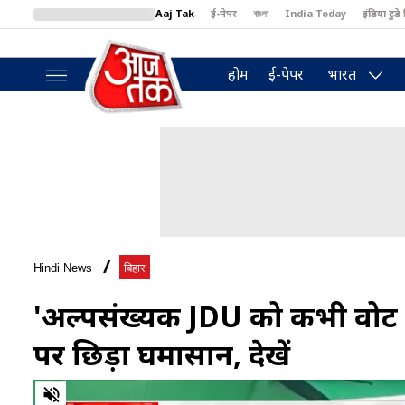
Aaj Tak
ई-पेपर
বাংলা
India Today
इंडिया टुडे 
MumbaiTak
BT Bazaar
Cosmopolitan
Harper's Bazaar
North
होम
ई-पेपर
भारत
Hindi News
बिहार
'अल्पसंख्यक JDU को कभी वोट नहीं 
पर छिड़ा घमासान, देखें
0
of