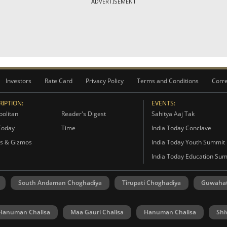
ADVERTISEMENT
Investors
Rate Card
Privacy Policy
Terms and Conditions
Corre
IPTION:
EVENTS:
olitan
Reader's Digest
Sahitya Aaj Tak
Today
Time
India Today Conclave
s & Gizmos
India Today Youth Summit
India Today Education Su
South Andaman Choghadiya
Tirupati Choghadiya
Guwahat
Hanuman Chalisa
Maa Gauri Chalisa
Hanuman Chalisa
Shi