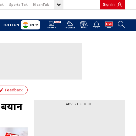
ak
Sports Tak
KisanTak
Sign In
IN
EDITION
Feedback
े बयान
ADVERTISEMENT