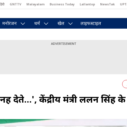
हिंदी
GNTTV
Malayalam
Business Today
Lallantop
NewsTak
UPT
east
Brides Today
Reader’s Digest
Astro Tak
Pakwan Gali
मनोरंजन
धर्म
खेल
लाइफस्टाइल
ADVERTISEMENT
देते...', केंद्रीय मंत्री ललन सिंह क