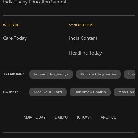
India Today Education Summit
WELFARE:
SYNDICATION:
Care Today
India Content
Headline Today
TRENDING:
Jammu Choghadiya
Kolkata Choghadiya
Sout
LATEST:
Maa Gauri Aarti
Hanuman Chalisa
Maa Gauri 
INDIA TODAY
DAILYO
ICHOWK
ARCHIVE