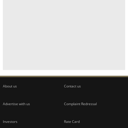
About us
Contact us
Advertise with us
Complaint Redressal
Investors
Rate Card