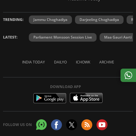
TRENDING:
Jammu Choghadiya
Darjeeling Choghadiya
Ra
LATEST:
Parliament Monsoon Session Live
Maa Gauri Aarti
INDIA TODAY
DAILYO
ICHOWK
ARCHIVE
DOWNLOAD APP
FOLLOW US ON