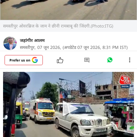
समस्तीपुर ओवरब्रिज के जाम ने छीनी रामबाबू की जिंदगी.(Photo:ITG)
जहांगीर आलम
समस्तीपुर,
07 जून 2026,
(अपडेटेड 07 जून 2026, 8:31 PM IST)
Prefer us on
बिहार के समस्तीपुर से मानवता को झकझोर देने वाली तस्वीर
सामने आई है, जिसमें जाम में फंसी एंबुलेंस में जब मरीज की
हालत बिगड़ी तो परिजन अस्पताल ले जाने के लिए उसे गोद में
लेकर दौड़ पड़े. लेकिन एंबुलेंस को किसी ने जाने की जगह तक
नहीं दी. नतीजा यह हुआ कि समय पर अस्पताल नहीं पहुंच
पाने के कारण मौत हो गई. इस घटनाक्रम का वीडियो अब
सोशल मीडिया पर वायरल हो रहा है. लोग तरह-तरह के