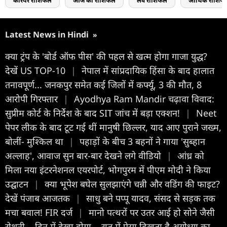
करियर राशिफल
आज का राशिफल
लव राशिफल
आर्थिक राशिफ
Latest News in Hindi
»
क्या ट्रंप के 'बोर्ड ऑफ पीस' की पहल से खत्म होगा गाजा युद्ध?
देखें US TOP-10
|
नेपाल में सांप्रदायिक हिंसा के बाद हालात
तनावपूर्ण... जनकपुर समेत कई जिलों में कर्फ्यू, 3 की मौत, 8
आरोपी गिरफ्तार
|
Ayodhya Ram Mandir चढ़ावा विवाद:
सुप्रीम कोर्ट के निर्देश के बाद SIT जांच में बड़ा एक्शन!
|
Neet
पेपर लीक के बाद टूट गई थीं मानुषी छिल्लर, याद आए पुराने जख्म,
बोलीं- मुश्किल था
|
पहाड़ों के बीच 3 बहनों ने गाया 'सुब्हान
अल्लाह', आवाज सुन बार-बार देखने लगे वीडियो
|
आंध्र को
मिला नया इंटरनेशनल एयरपोर्ट, भोगपुरम में पीएम मोदी ने किया
उद्घाटन
|
क्या भूपेश बघेल सुलझाएंगे चन्नी और वडिंग की फाइट?
देखें पंजाब आजतक
|
साधु बने पप्पू यादव, संसद से सड़क तक
मचा बवाल! FIR दर्ज
|
मानो पत्थरों पर उतर आई हो सोने जैसी
रोशनी... दिन में देखा होगा... रात में ऐसा दिखता है अयोध्या का