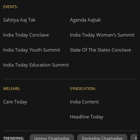
EVENTS:
Sahitya Aaj Tak
Agenda Aajtak
India Today Conclave
India Today Woman's Summit
India Today Youth Summit
State Of The States Conclave
India Today Education Summit
WELFARE:
SYNDICATION:
Care Today
India Content
Headline Today
TRENDING:
Jammu Choghadiya
Darjeeling Choghadiya
Ra