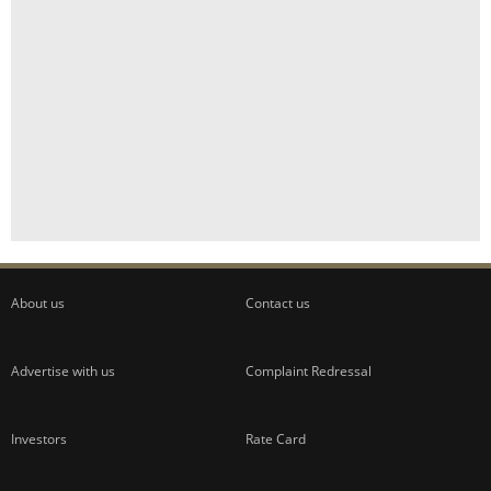
About us
Contact us
Advertise with us
Complaint Redressal
Investors
Rate Card