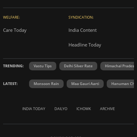
WELFARE:
SYNDICATION:
Care Today
India Content
Headline Today
TRENDING:
Vastu Tips
Delhi Silver Rate
Himachal Prades
LATEST:
Monsoon Rain
Maa Gauri Aarti
Hanuman Chal
INDIA TODAY
DAILYO
ICHOWK
ARCHIVE