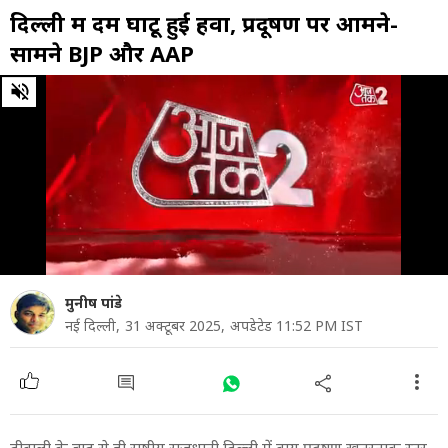
दिल्ली में दम घोंटू हुई हवा, प्रदूषण पर आमने-
सामने BJP और AAP
0
of
22
minutes,
8
seconds
मुनीष पांडे
नई दिल्ली,
31 अक्टूबर 2025,
अपडेटेड 11:52 PM IST