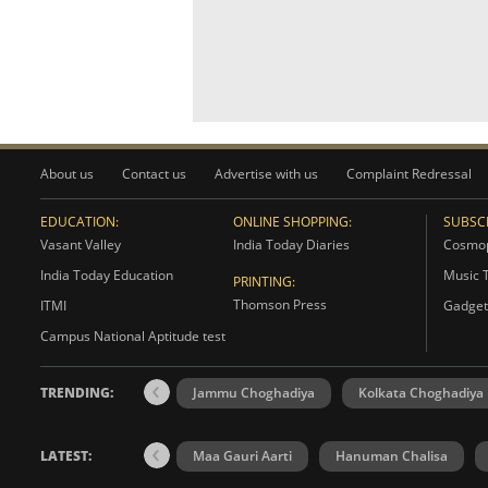
About us
Contact us
Advertise with us
Complaint Redressal
EDUCATION:
ONLINE SHOPPING:
SUBSCR
Vasant Valley
India Today Diaries
Cosmop
India Today Education
Music 
PRINTING:
Thomson Press
ITMI
Gadget
Campus National Aptitude test
TRENDING:
Jammu Choghadiya
Kolkata Choghadiya
LATEST:
Maa Gauri Aarti
Hanuman Chalisa