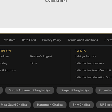
ADVERTISEMENT
Investors
Rate Card
Privacy Policy
Terms and Conditions
Corre
IPTION:
EVENTS:
olitan
Reader's Digest
Sahitya Aaj Tak
Today
Time
India Today Conclave
s & Gizmos
India Today Youth Summit
India Today Education Su
South Andaman Choghadiya
Tirupati Choghadiya
Guwahat
Maa Gauri Chalisa
Hanuman Chalisa
Shiv Chalisa
UP Elect