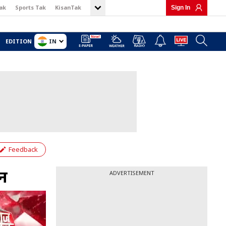
ak
Sports Tak
KisanTak
Sign In
IN
EDITION
Feedback
ें
ADVERTISEMENT