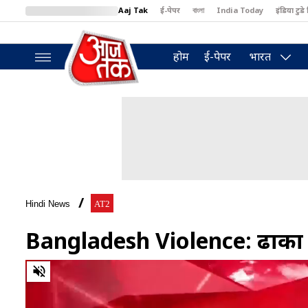
Aaj Tak
ई-पेपर
বাংলা
India Today
इंडिया टुडे 
MumbaiTak
BT Bazaar
Cosmopolitan
Harper's Bazaar
North
होम
ई-पेपर
भारत
Hindi News
AT2
Bangladesh Violence: ढाका मे
0
of
8
minutes,