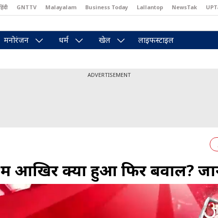
हिंदी
GNTTV
Malayalam
Business Today
Lallantop
NewsTak
UPT
east
Brides Today
Reader’s Digest
Astro Tak
Pakwan Gali
मनोरंजन
धर्म
खेल
लाइफस्टाइल
ADVERTISEMENT
ं आखिर क्यों हुआ फिर बवाल? जान