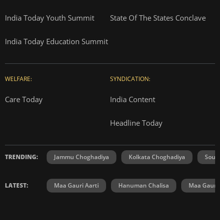
India Today Youth Summit
State Of The States Conclave
India Today Education Summit
WELFARE:
SYNDICATION:
Care Today
India Content
Headline Today
TRENDING:
Jammu Choghadiya
Kolkata Choghadiya
Sout
LATEST:
Maa Gauri Aarti
Hanuman Chalisa
Maa Gauri 