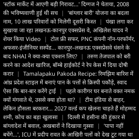
'स्‍टॉक मार्केट में आएगी बड़ी गिरावट...' दिग्‍गज ने चेताया, 2008
की भविष्यवाणी हुई थी सच
|
'बांग्लार बारी' योजना का बदला
नाम, 10 लाख परिवारों को मिलेगी दूसरी किस्त
|
पंखा लगा कर
सुखाया जा रहा लखनऊ-कानपुर एक्सप्रेस वे, अखिलेश यादव ने
शेयर किया Video
|
टोल फ्री सफर, PNC कंपनी नॉन-परफॉर्मर,
अफसर-इंजीनियर सस्पेंड... कानपुर–लखनऊ एक्सप्रेसवे धंसने के
बाद NHAI ने क्या-क्या एक्शन लिए?
|
तरुण तेजपाल को बरी
करने का आदेश खारिज, बॉम्बे हाईकोर्ट ने रेप केस में दिया दोषी
करार
|
Tamalapaku Pakoda Recipe: रिमझिम बारिश में
आंध्र प्रदेश स्टाइल में बनाएं पान के पत्तों से क्रिस्पी पकौड़े, स्वाद
ऐसा कि बार-बार करेंगे ट्राई
|
पहले कारीगर घर बनाते वक्त नमक
क्यों मंगवाते थे, उससे क्या होता था?
|
टीम इंडिया से बाहर,
लेकिन हौसला बरकरार... 2027 वर्ल्ड कप खेलना चाहते हैं मोहम्मद
शमी, कोच का बड़ा खुलासा
|
दिल्ली में हसीना की हुंकार से
बांग्लादेश में बवाल, अखबारों ने दिखाया गुस्सा
|
'पापा नहीं
बचेंगे...', ICU में प्रदीप रावत के आखिरी पलों को देख टूट गया था