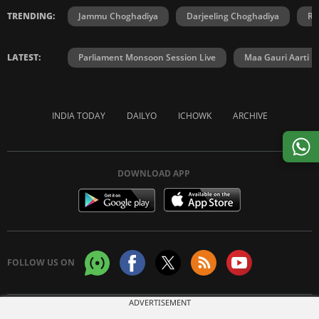
TRENDING:
Jammu Choghadiya
Darjeeling Choghadiya
Ra
LATEST:
Parliament Monsoon Session Live
Maa Gauri Aarti
INDIA TODAY
DAILYO
ICHOWK
ARCHIVE
DOWNLOAD APP
FOLLOW US ON
ADVERTISEMENT
Copyright © 2026 Living Media India Limited. For reprint rights:
Syndications