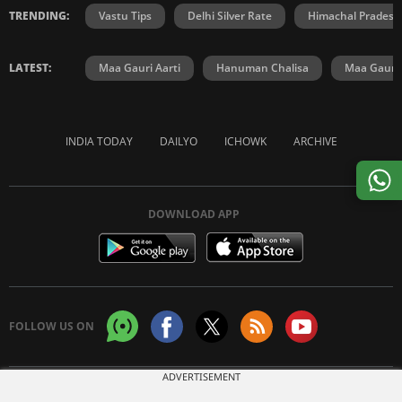
TRENDING:
Vastu Tips
Delhi Silver Rate
Himachal Prades
LATEST:
Maa Gauri Aarti
Hanuman Chalisa
Maa Gauri 
INDIA TODAY
DAILYO
ICHOWK
ARCHIVE
DOWNLOAD APP
FOLLOW US ON
ADVERTISEMENT
Copyright © 2026 Living Media India Limited. For reprint rights:
Syndications