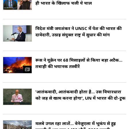
ही भारत के खिलाफ चली ये चाल
शुरू किया. इसको से 25 जून 1945 को अपनाया गया
और 24 अक्टूबर 1945 को प्रभावी हुआ (Foundation
of UN). चार्टर के अनुसार, संगठन के उद्देश्यों में
विदेश मंत्री जयशंकर ने UNSC में पेश की भारत की
दावेदारी, उठाई संयुक्त राष्ट्र में सुधार की मांग
अंतर्राष्ट्रीय शांति और सुरक्षा बनाए रखना, मानवाधिकारों की
रक्षा करना, मानवीय सहायता प्रदान करना, सतत विकास
को बढ़ावा देना और अंतर्राष्ट्रीय कानून को बनाए रखना
रूस ने यूक्रेन पर 68 मिसाइलों से किया बड़ा अटैक...
तबाही की भयानक तस्वीरें
शामिल है. इसकी स्थापना के समय, संयुक्त राष्ट्र में 51
सदस्य देश थे. 2011 में दक्षिण सूडान के जुड़ने के साथ ही
अब इसके सदस्यों की संख्या 193 हो गई है. यह दुनिया के
'आतंकवादी, आतंकवादी होता है... उस विचारधारा
को जड़ से खत्म करना होगा', UN में भारत की दो-टूक
लगभग सभी संप्रभु राज्यों का प्रतिनिधित्व करती है
(Members of United Nations).
मलबे उगल रहा लाशें... वेनेजुएला में भूकंप से हुई