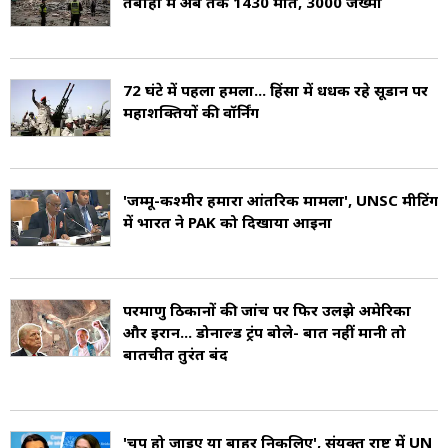
तबाही में अब तक 1430 मौतें, 3000 जख्मी
72 घंटे में पहला हमला... हिंसा में धधक रहे सूडान पर
महाशक्तियों की वॉर्निंग
'जम्मू-कश्मीर हमारा आंतरिक मामला', UNSC मीटिंग
में भारत ने PAK को दिखाया आईना
परमाणु ठिकानों की जांच पर फिर उलझे अमेरिका
और ईरान... डोनाल्ड ट्रंप बोले- बात नहीं मानी तो
बातचीत तुरंत बंद
'चुप हो जाइए या बाहर निकलिए', संयुक्त राष्ट्र में UN