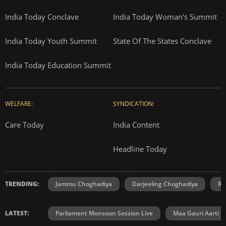
India Today Conclave
India Today Woman's Summit
India Today Youth Summit
State Of The States Conclave
India Today Education Summit
WELFARE:
SYNDICATION:
Care Today
India Content
Headline Today
TRENDING:
Jammu Choghadiya
Darjeeling Choghadiya
Ra
LATEST:
Parliament Monsoon Session Live
Maa Gauri Aarti