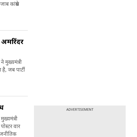
embly
ाब कांग्रेस
Caste
िधान सभा
 अमरिंदर
ै और
 हैं.
 मुख्यमंत्री
ै, जब पार्टी
ोध
ADVERTISEMENT
ुख्यमंत्री
 पोस्टर वार
 राजनीतिक