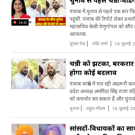
चुनाव से पहले चन्नी-वड
पंजाब में चुनाव से पहले एक बार 
पहुंची. पंजाब की रिपोर्ट लेकर प्रभा
24:43
महासचिव केसी वेणुगोपल को सौंप दी
आजतक.
यूएस पेज
शशि शर्मा
16 जुलाई 
चन्नी को झटका, बरकरार रह
होगा कोई बदलाव
पंजाब कांग्रेस में चल रही अंदरूनी
प्रदेश अध्यक्ष अमरिंदर सिंह राजा व
को कमजोर कर सकता है और चुनावी 
चुनाव
राहुल गौतम
16 जुलाई 2
सांसदों-विधायकों का सा