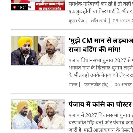
व
समर्थक नारेबाजी कर रहे हैं तो कहीं जव
च
19:54
एकजुट होगी या फिर पार्टी के भीतर 
C
C
यूएस पेज
शशि शर्मा
06 अगस्त 
म
'मुझे CM मान से लड़वाओ
इ
राजा वडिंग की मांग!
फ
पंजाब विधानसभा चुनाव 2027 से पहले 
भगवंत मान के खिलाफ चुनाव लड़ने 
के भीतर ही उनके नेतृत्व को लेकर खी
भारत
कमलजीत संधू
06 अगस्त
पंजाब में कांग्रेस का पोस
पंजाब में 2027 विधानसभा चुनाव से पहल
चरणजीत सिंह चन्नी और पंजाब कांग्र
जारी हैं. पार्टी आलाकमान के फैसलो