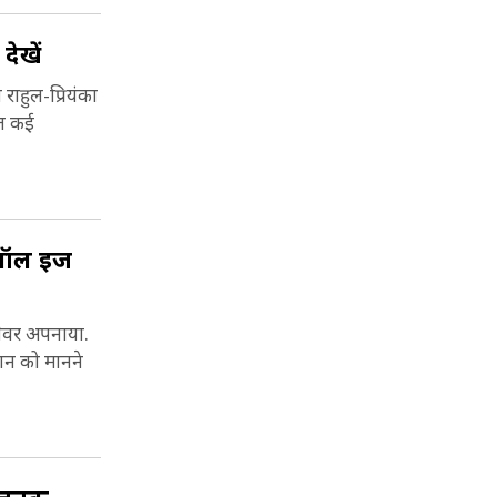
ेखें
राहुल-प्रियंका
ेत कई
या ऑल इज
 तेवर अपनाया.
मान को मानने