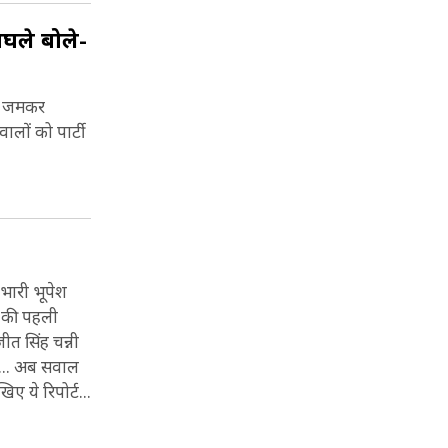
बघले बोले-
 ने जमकर
ालों को पार्टी
्रभारी भूपेश
द की पहली
ीत सिंह चन्नी
ई... अब सवाल
खिए ये रिपोर्ट...