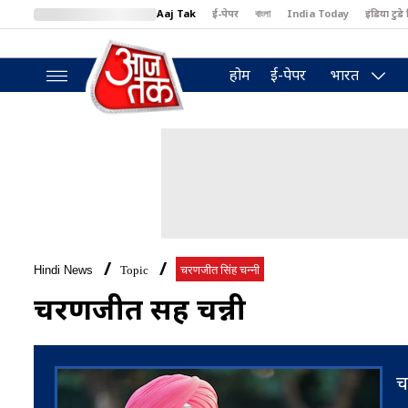
Aaj Tak
ई-पेपर
বাংলা
India Today
इंडिया टुडे 
MumbaiTak
BT Bazaar
Cosmopolitan
Harper's Bazaar
North
होम
ई-पेपर
भारत
Hindi News
Topic
चरणजीत सिंह चन्नी
चरणजीत सिंह चन्नी
च