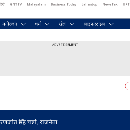
हिंदी
GNTTV
Malayalam
Business Today
Lallantop
NewsTak
UPT
east
Brides Today
Reader’s Digest
Astro Tak
Pakwan Gali
मनोरंजन
धर्म
खेल
लाइफस्टाइल
ADVERTISEMENT
रणजीत सिंह चन्नी, राजनेता