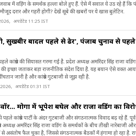
िधान सभा क्षेत्र से विधायक हैं (Chamkaur Sahib Ass
ाब में वड़िंग के समर्थक हल्ला बोले हुए हैं. ऐसे में सवाल ये उठ रहे हैं कि पंज
न्नी पंजाब के पहले दलित मुख्यमंत्री हैं (first Schedule 
मौजूद दरार और गहरी होगी? देखें सूबे की खबरों पर ये खास बुलेटिन.
onstituency). इससे पहले, 2015-2016 में वे पंजाब व
hief Minister).
2026,
अपडेटेड 11:25 IST
ें विपक्ष के नेता रह चुके हैं.
, सुखबीर बादल पहले से ढेर', पंजाब चुनाव से पहले
नका ऑफिशियल ट्विटर हैंडल @CHARANJITCHANNI ह
ेशबुक पेज पर Charanjit Singh Channi नाम से एक्टिव
कांग्रेस की सियासत गरमा गई है. प्रदेश अध्यक्ष अमरिंदर सिंह राजा वडिंग ने
की इच्छा जताकर बड़ा राजनीतिक संदेश दिया है. यह बयान ऐसे वक्त आया ह
ंचतान जारी है और कांग्रेस गुटबाजी से जूझ रही है.
 2026,
अपडेटेड 01:31 IST
्टर वॉर... मोगा में भूपेश बघेल और राजा वडिंग का विर
े कांग्रेस पार्टी के अंदर गुटबाजी और संगठनात्मक विवाद बढ़ रहे हैं. पूर्व म
ेस अध्यक्ष अमरिंदर सिंह राजा वडिंग के समर्थकों के बीच तीखी नारेबाजी और
ं से असंतोष फैल चुका है, जिससे संगठनात्मक बैठकों में हंगामा हो रहा है.