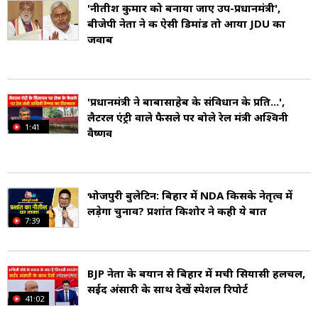
'नीतीश कुमार को बनाया जाए उप-प्रधानमंत्री',
@AshwiniKChoubey है. उनके फेसबुक पेज का नाम
बीजेपी नेता ने की ऐसी डिमांड तो आया JDU का
जवाब
Ashwini Choubey
है.
'प्रधानमंत्री ने बाबासाहेब के संविधान के प्रति...',
लैटरल एंट्री वाले फैसले पर बोले रेल मंत्री अश्विनी
1:41
वैष्णव
भोजपुरी बुलेटिन: बिहार में NDA किसके नेतृत्व में
लड़ेगा चुनाव? प्रशांत किशोर ने कही ये बात
7:39
BJP नेता के बयान से बिहार में मची सियासी हलचल,
सईद अंसारी के साथ देखें स्पेशल रिपोर्ट
41:02