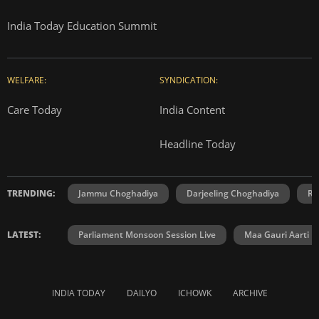
India Today Education Summit
WELFARE:
SYNDICATION:
Care Today
India Content
Headline Today
TRENDING:
Jammu Choghadiya
Darjeeling Choghadiya
Ra
LATEST:
Parliament Monsoon Session Live
Maa Gauri Aarti
INDIA TODAY
DAILYO
ICHOWK
ARCHIVE