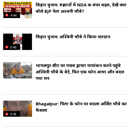
बिहार चुनाव: रुझानों में NDA की बंपर बढ़त, देखें क्या
में पदभार ग्रहण किया था.
बोले BJP नेता अश्वनी चौबे?
4:44
चौबे का जन्म 2 जनवरी 1953 को बिहार के भागलपुर
जिले के दरियापुर में सहदेव प्रसाद चौबे और सुदेवी देवी के
बिहार चुनाव: अश्विनी चौबे ने किया मतदान
घर हुआ था (Ashwini Choubey Date of birth).
0:40
उनके पास साइंस कॉलेज, पटना विश्वविद्यालय, पटना से
बीएससी स्नातक की डिग्री है (Ashwini Choubey
भागलपुर सीट पर गजब ड्रामा! नामांकन करने पहुंचे
अश्विनी चौबे के बेटे, फिर एक फोन आया और बदल
Education). अश्विनी चौबे की पत्नी का नाम नीता चौबे
गया मन
है और इन दोनों के दो बेटे हैं (Ashwini Choubey
Wife and Son).
Bhagalpur: पिता के फोन पर बदला अर्जित चौबे का
फैसला
चौबे बिहार राज्य के एक अनुभवी राजनेता हैं और लगातार
0:46
पांच बार बिहार विधान सभा के लिए चुने गए हैं. स्वच्छ