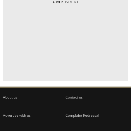
ADVERTISEMENT
About us
Contact us
Advertise with us
Complaint Redressal