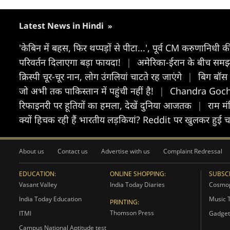
Latest News in Hindi
»
'केबिन में बहस, फिर थप्पड़ों से पीटा...', पूर्व CM करुणानिध
परिवर्तन दिलाएगा बड़ा फायदा!
|
अमेरिका-ईरान के बीच समझौते
क्रिस्पी चूर-चूर नान, लोग उंगलियां चाटते रह जाएंगे
|
बिग बॉस 
जो अभी तक पाकिस्तान में पहुंची नहीं है!
|
Chandra Gochar 
रिफाइनरी पर हूतियों का हमला, देखें दुनिया आजतक
|
राम मं
क्यों हिचक रही हैं भारतीय लड़कियां? Reddit पर खुलकर हुई चर
About us
Contact us
Advertise with us
Complaint Redressal
EDUCATION:
ONLINE SHOPPING:
SUBSCR
Vasant Valley
India Today Diaries
Cosmop
India Today Education
Music 
PRINTING:
Thomson Press
ITMI
Gadget
Campus National Aptitude test