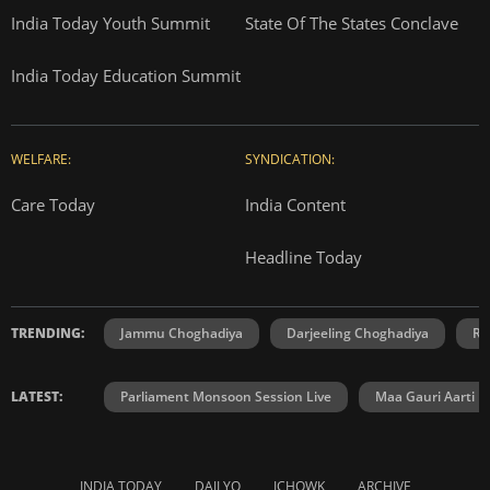
India Today Youth Summit
State Of The States Conclave
India Today Education Summit
WELFARE:
SYNDICATION:
Care Today
India Content
Headline Today
TRENDING:
Jammu Choghadiya
Darjeeling Choghadiya
Ra
LATEST:
Parliament Monsoon Session Live
Maa Gauri Aarti
INDIA TODAY
DAILYO
ICHOWK
ARCHIVE