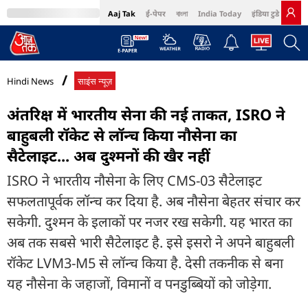
Aaj Tak
ई-पेपर
বাংলা
India Today
इंडिया टुडे हिंदी
MumbaiTak
BT Bazaar
Cosmopolitan
Harper's Bazaar
Northeast
Bri
Hindi News
साइंस न्यूज़
अंतरिक्ष में भारतीय सेना की नई ताकत, ISRO ने
बाहुबली रॉकेट से लॉन्च किया नौसेना का
सैटेलाइट... अब दुश्मनों की खैर नहीं
ISRO ने भारतीय नौसेना के लिए CMS-03 सैटेलाइट
सफलतापूर्वक लॉन्च कर दिया है. अब नौसेना बेहतर संचार कर
सकेगी. दुश्मन के इलाकों पर नजर रख सकेगी. यह भारत का
अब तक सबसे भारी सैटेलाइट है. इसे इसरो ने अपने बाहुबली
रॉकेट LVM3-M5 से लॉन्च किया है. देसी तकनीक से बना
यह नौसेना के जहाजों, विमानों व पनडुब्बियों को जोड़ेगा.