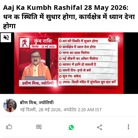
Aaj Ka Kumbh Rashifal 28 May 2026:
धन की स्थिति में सुधार होगा, कार्यक्षेत्र में ध्यान देना
होगा
0
of
58
seconds
प्रवीण मिश्र, ज्योतिषी
नई दिल्ली,
28 मई 2026,
अपडेटेड 2:20 AM IST