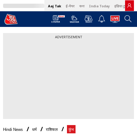
Aaj Tak
ई-पेपर
বাংলা
India Today
इंडिया टुडे हिंदी
ADVERTISEMENT
Hindi News
धर्म
राशिफल
कुंभ