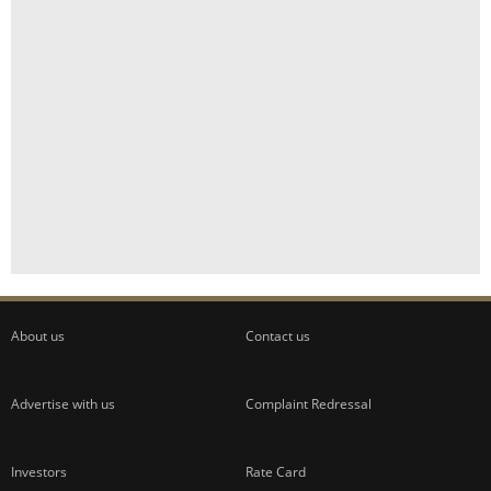
About us
Contact us
Advertise with us
Complaint Redressal
Investors
Rate Card