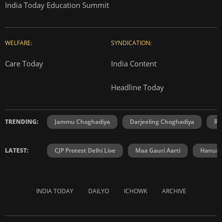
India Today Education Summit
WELFARE:
SYNDICATION:
Care Today
India Content
Headline Today
TRENDING:
Jammu Choghadiya
Darjeeling Choghadiya
Ra
LATEST:
CJP Protest Delhi Live
Maa Gauri Aarti
Hanuma
INDIA TODAY
DAILYO
ICHOWK
ARCHIVE