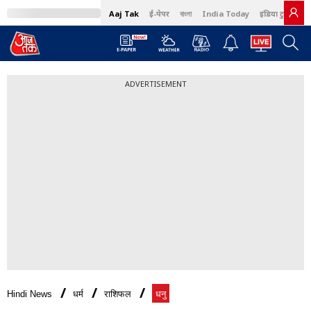
Aaj Tak
ई-पेपर
বাংলা
India Today
इंडिया टुडे हिंदी
ADVERTISEMENT
Hindi News
धर्म
राशिफल
धनु