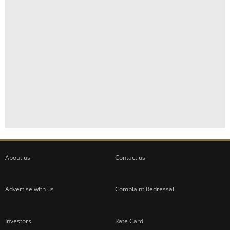
About us
Contact us
Advertise with us
Complaint Redressal
Investors
Rate Card