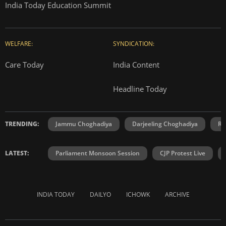
India Today Education Summit
WELFARE:
SYNDICATION:
Care Today
India Content
Headline Today
TRENDING:
Jammu Choghadiya
Darjeeling Choghadiya
Ra
LATEST:
Parliament Monsoon Session
CJP Protest Live
INDIA TODAY
DAILYO
ICHOWK
ARCHIVE