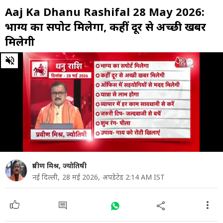
Aaj Ka Dhanu Rashifal 28 May 2026:
भाग्य का सपोर्ट मिलेगा, कहीं दूर से अच्छी खबर
मिलेगी
0
of
54
seconds
प्रवीण मिश्र, ज्योतिषी
नई दिल्ली,
28 मई 2026,
अपडेटेड 2:14 AM IST