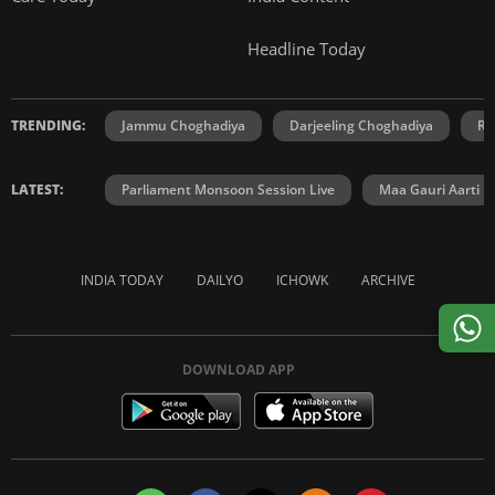
Headline Today
TRENDING:
Jammu Choghadiya
Darjeeling Choghadiya
Ra
LATEST:
Parliament Monsoon Session Live
Maa Gauri Aarti
INDIA TODAY
DAILYO
ICHOWK
ARCHIVE
DOWNLOAD APP