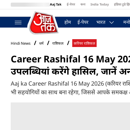
Aaj Tak
ई-पेपर
বাংলা
India Today
इंडिया टुडे हिं
MumbaiTak
BT Bazaar
Cosmopolitan
Harper's Bazaar
Northea
होम
ई-पेपर
भारत
मनो
Hindi News
धर्म
राशिफल
करियर राशिफल
Career Rashifal 16 May 2026
उपलब्धियां करेंगे हासिल, जानें अ
Aaj ka Career Rashifal 16 May 2026 (करियर राशिफल): आ
भी सहयोगियों का साथ बना रहेगा, जिससे आपके समकक्ष आपसे