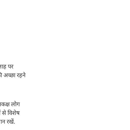
लाह पर
 अच्छा रहने
.
मकक्ष लोग
ं से विशेष
न रखें.