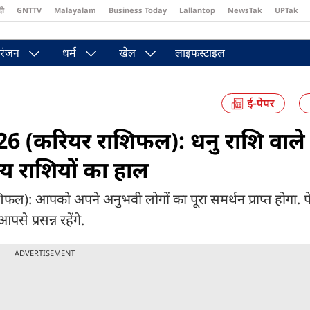
दी
GNTTV
Malayalam
Business Today
Lallantop
NewsTak
UPTak
st
Brides Today
Reader’s Digest
Astro Tak
Pakwan Gali
रंजन
धर्म
खेल
लाइफस्टाइल
 (करियर राशिफल): धनु राशि वाले
न्य राशियों का हाल
पको अपने अनुभवी लोगों का पूरा समर्थन प्राप्त होगा. पेशेवर 
 प्रसन्न रहेंगे.
ADVERTISEMENT