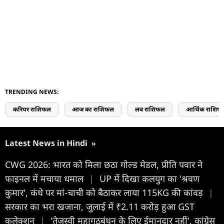
TRENDING NEWS:
करियर राशिफल
आज का राशिफल
लव राशिफल
आर्थिक राशिफ
Latest News in Hindi
»
CWG 2026: भारत को मिला छठा गोल्ड मेडल, प्रीति पवार ने
फाइनल में मचाया धमाल
|
UP में दिखा कलयुग का 'श्रवण
कुमार', कंधे पर मां-चाची को बैठाकर लाया 115KG की कांवड़
|
सरकार का भरा खजाना, जुलाई में ₹2.11 करोड़ हुआ GST
कलेक्‍शन
|
'तेजस्वी महागठबंधन के लिए ईमानदार नहीं', कांग्रेस