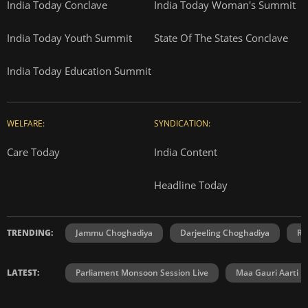
India Today Conclave
India Today Woman's Summit
India Today Youth Summit
State Of The States Conclave
India Today Education Summit
WELFARE:
SYNDICATION:
Care Today
India Content
Headline Today
TRENDING:
Jammu Choghadiya
Darjeeling Choghadiya
Ra
LATEST:
Parliament Monsoon Session Live
Maa Gauri Aarti