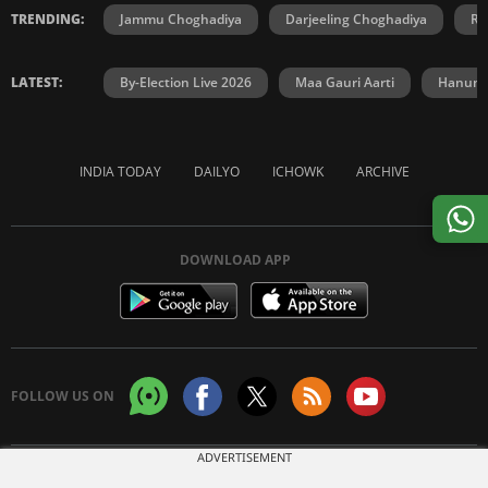
TRENDING:
Jammu Choghadiya
Darjeeling Choghadiya
Ra
LATEST:
By-Election Live 2026
Maa Gauri Aarti
Hanuma
INDIA TODAY
DAILYO
ICHOWK
ARCHIVE
DOWNLOAD APP
FOLLOW US ON
ADVERTISEMENT
Copyright © 2026 Living Media India Limited. For reprint rights:
Syndications