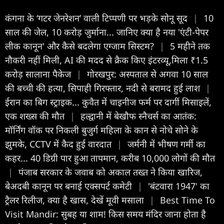
कंगना के ‘गटर जेनरेशन’ वाली टिप्पणी पर भड़के सोनू सूद
|
10
साल की जेल, 10 करोड़ जुर्माना... जानिए क्या है नया 'एंटी-पेपर
लीक कानून' और कैसे बदलेगा एग्जाम सिस्टम?
|
5 महीने तक
नौकरी नहीं मिली, AI की मदद से क्रैक किए इंटरव्यू,मिला ₹1.5
करोड़ सालाना पैकेज
|
गोरखपुर: अस्पताल से अगवा 10 साल
की बच्ची की हत्या, सिपाही गिरफ्तार, नदी से बरामद हुई लाश
|
ईरान का बिग स्ट्राइक... कुवैत में चाइनीज फर्म पर दागीं मिसाइलें,
एक शख्स की मौत
|
हल्द्वानी में बेखौफ स्नैचर्स का आतंक:
मॉर्निंग वॉक पर निकली बुजुर्ग महिला के कान से नोचे सोने के
झुमके, CCTV में कैद हुई वारदात
|
जर्मनी में भीषण गर्मी का
कहर... 40 डिग्री पार हुआ तापमान, करीब 10,000 लोगों की मौत
|
पंजाब सरकार के जवाब को अकाल तख्त ने किया खारिज,
बेअदबी कानून पर बनाई एक्सपर्ट कमेटी
|
'बंटवारा 1947' का
ट्रैलर रि‍लीज, क्या है खास, देखें मूवी मसाला
|
Best Time To
Visit Mandir: सुबह या शाम! किस समय मंदिर जाना होता है