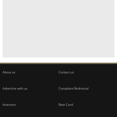
About us
Contact us
Advertise with us
Complaint Redressal
Investors
Rate Card