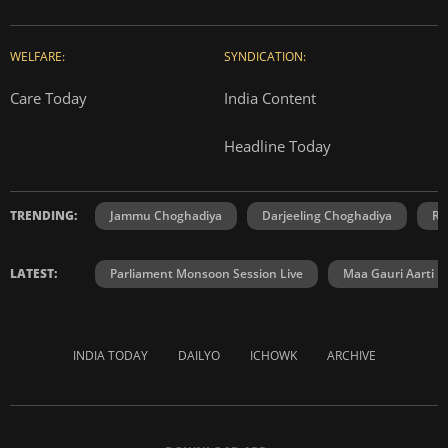
WELFARE:
SYNDICATION:
Care Today
India Content
Headline Today
TRENDING:
Jammu Choghadiya
Darjeeling Choghadiya
Ra
LATEST:
Parliament Monsoon Session Live
Maa Gauri Aarti
INDIA TODAY
DAILYO
ICHOWK
ARCHIVE