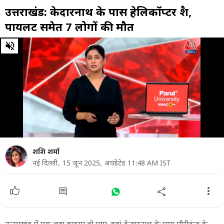
उत्तराखंड: केदारनाथ के पास हेलिकॉप्टर क्रैश,
पायलट समेत 7 लोगों की मौत
0
of
19
minutes,
43
seconds
शशि शर्मा
नई दिल्ली,
15 जून 2025,
अपडेटेड 11:48 AM IST