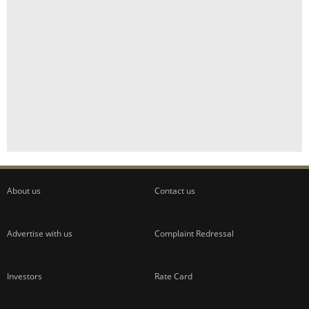
About us
Contact us
Advertise with us
Complaint Redressal
Investors
Rate Card