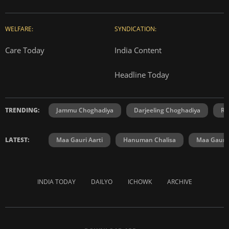
WELFARE:
SYNDICATION:
Care Today
India Content
Headline Today
TRENDING:
Jammu Choghadiya
Darjeeling Choghadiya
Ra
LATEST:
Maa Gauri Aarti
Hanuman Chalisa
Maa Gauri 
INDIA TODAY
DAILYO
ICHOWK
ARCHIVE