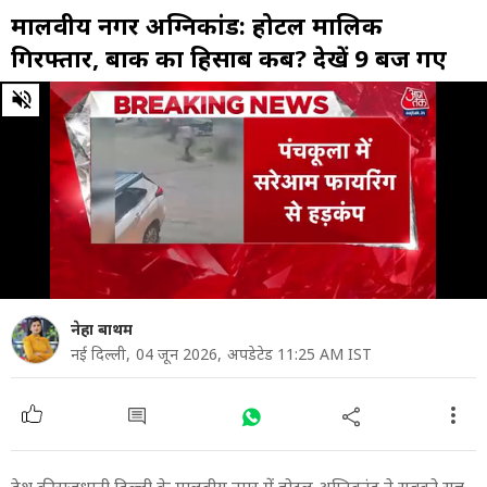
मालवीय नगर अग्निकांड: होटल मालिक
गिरफ्तार, बाकी का हिसाब कब? देखें 9 बज गए
0
of
25
minutes,
17
seconds
नेहा बाथम
नई दिल्ली,
04 जून 2026,
अपडेटेड 11:25 AM IST