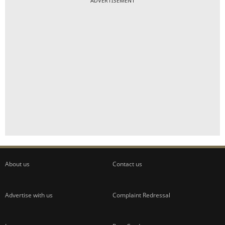
ADVERTISEMENT
About us
Contact us
Advertise with us
Complaint Redressal