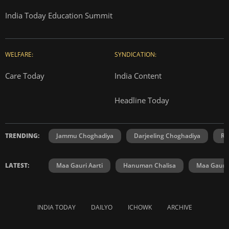
India Today Education Summit
WELFARE:
SYNDICATION:
Care Today
India Content
Headline Today
TRENDING:
Jammu Choghadiya
Darjeeling Choghadiya
Ra
LATEST:
Maa Gauri Aarti
Hanuman Chalisa
Maa Gauri 
INDIA TODAY
DAILYO
ICHOWK
ARCHIVE