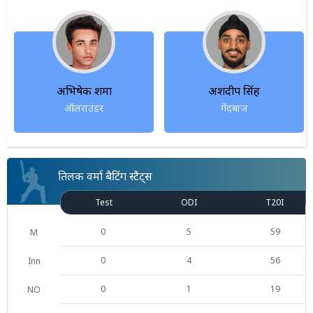
अभिषेक शर्मा
अर्शदीप सिंह
ऑलराउंडर
गेंदबाज
तिलक वर्मा बैटिंग स्टैट्स
Test
ODI
T20I
0
5
59
M
0
4
56
Inn
0
1
19
NO