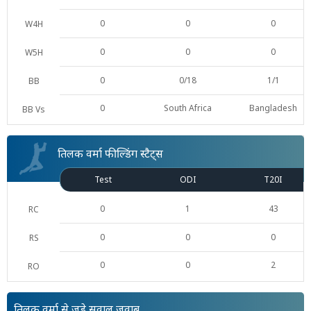
0
0
0
W4H
0
0
0
W5H
0
0/18
1/1
BB
0
South Africa
Bangladesh
BB Vs
तिलक वर्मा फील्डिंग स्टैट्स
Test
ODI
T20I
0
1
43
RC
0
0
0
RS
0
0
2
RO
तिलक वर्मा से जुड़े सवाल ज़वाब