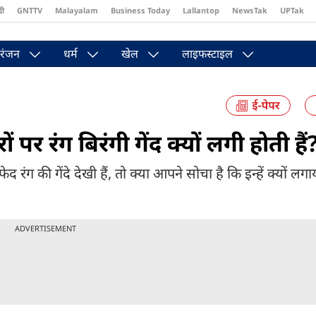
दी
GNTTV
Malayalam
Business Today
Lallantop
NewsTak
UPTak
st
Brides Today
Reader’s Digest
Astro Tak
Pakwan Gali
रंजन
धर्म
खेल
लाइफस्टाइल
 रंग बिरंगी गेंद क्यों लगी होती हैं
ंग की गेंदे देखी हैं, तो क्या आपने सोचा है कि इन्हें क्यों लगा
ADVERTISEMENT