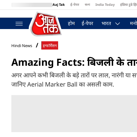
Aaj Tak
ई-पेपर
বাংলা
India Today
इंडिया टुडे हिं
MumbaiTak
BT Bazaar
Cosmopolitan
Harper's Bazaar
Northea
होम
ई-पेपर
भारत
मनो
Hindi News
इन्फॉर्मेशन
Amazing Facts: बिजली के तारों पर
अगर आपने कभी बिजली के बड़े तारों पर लाल, नारंगी या सफेद र
जानिए Aerial Marker Ball का असली काम.