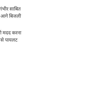
गंभीर साबित
कि आगे बिजली
 भी मदद करना
इससे पायलट